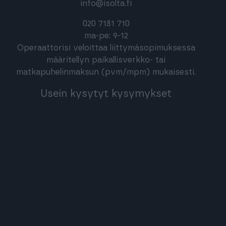
info@isolta.fi
020 7181 710
ma-pe: 9-12
Operaattorisi veloittaa liittymäsopimuksessa
määritellyn paikallisverkko- tai
matkapuhelinmaksun (pvm/mpm) mukaisesti.
Usein kysytyt kysymykset