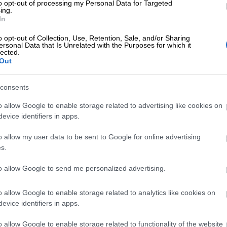
to opt-out of processing my Personal Data for Targeted
ing.
In
o opt-out of Collection, Use, Retention, Sale, and/or Sharing
ersonal Data that Is Unrelated with the Purposes for which it
lected.
Out
consents
Ei ole ollut kertaakaan mitään ongelmaa.
o allow Google to enable storage related to advertising like cookies on
evice identifiers in apps.
o allow my user data to be sent to Google for online advertising
s.
va, luotettavaa kumppanuutta tarjoava
to allow Google to send me personalized advertising.
at kotitaloudet sekä taloyhtiöt,
o allow Google to enable storage related to analytics like cookies on
evice identifiers in apps.
vät Isoltan palvelua. Valinnan perusteina
o allow Google to enable storage related to functionality of the website