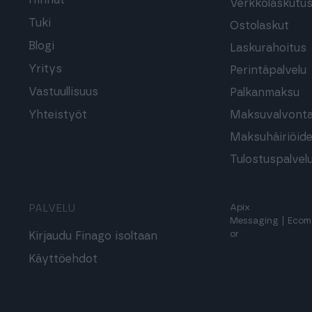
Hinnat
Verkkolaskutu
Tuki
Ostolaskut
Blogi
Laskurahoitus
Yritys
Perintäpalvelu
Vastuullisuus
Palkanmaksu
Yhteistyöt
Maksuvalvont
Maksuhäiriöide
Tulostuspalvel
PALVELU
Apix
Messaging
|
Ecom
or
Kirjaudu Finago isoltaan
Käyttöehdot