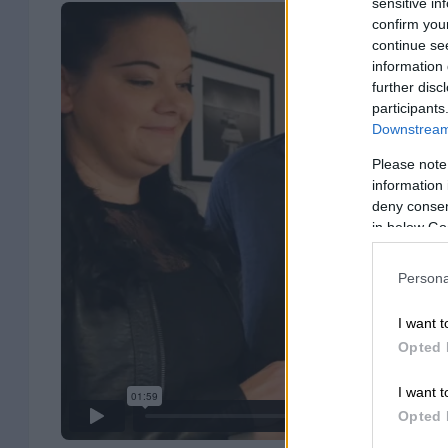
sensitive in
confirm you
continue se
information 
further disc
participants
Downstream 
Please note
information 
deny consent
in below Go
Persona
I want t
Opted 
I want t
Opted 