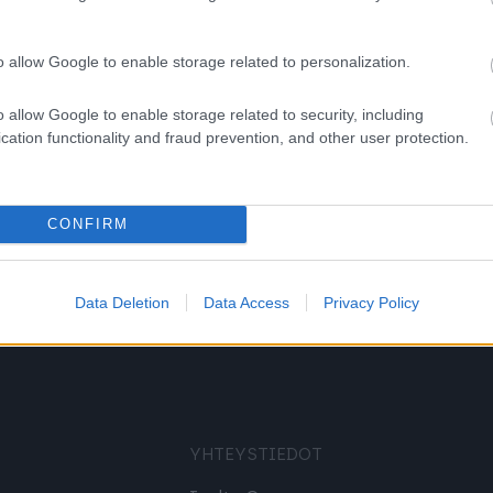
armuus ja tarvittavat ominaisuudet.
o allow Google to enable storage related to personalization.
ee ja mitä mieltä he ovat palvelustamme.
o allow Google to enable storage related to security, including
cation functionality and fraud prevention, and other user protection.
CONFIRM
Data Deletion
Data Access
Privacy Policy
YHTEYSTIEDOT