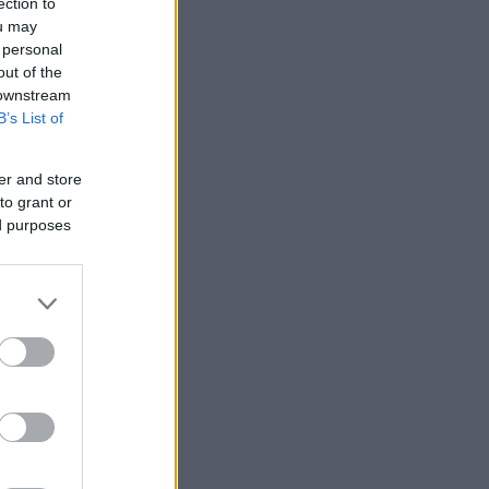
ection to
ou may
 personal
out of the
 downstream
B’s List of
er and store
to grant or
ed purposes