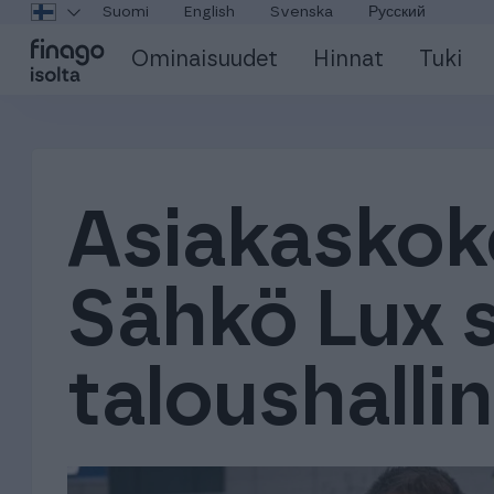
Suomi
English
Svenska
Русский
Ominaisuudet
Hinnat
Tuki
Asiakaskok
Sähkö Lux s
taloushalli