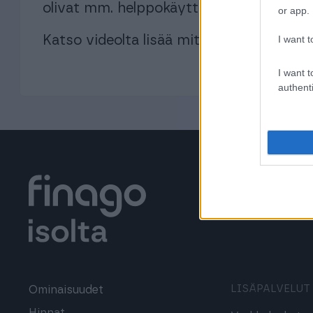
olivat mm. helppokäyttöisyys, toimintav
or app.
I want t
Katso videolta lisää mitä Sähkö Lux tek
I want t
authenti
LISÄPALVELUT
Ominaisuudet