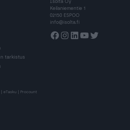
s
Isolta Oy
Keilaniementie 1
02150 ESPOO
info@isolta.fi
Facebook
Instagram
Linkedin
Youtube
Twitter
a
n tarkistus
u
|
eTasku
|
Procount