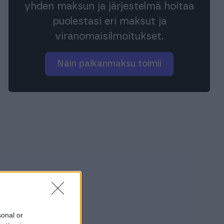
yhden maksun ja järjestelmä hoitaa
puolestasi eri maksut ja
viranomaisilmoitukset.
Näin palkanmaksu toimii
sonal or