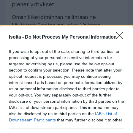
pienet yritykset.
Oman liiketoiminnan hallintaan he
käyttävät Isoltan palvelua. Valinnan
perusteina olivat mm. helppokäyttöisyys,
Isolta -
Do Not Process My Personal Information
toimintavarmuus ja tarvittavat
ominaisuudet.
If you wish to opt-out of the sale, sharing to third parties, or
processing of your personal or sensitive information for
Katso videolta lisää mitä Sähkö Lux tekee
targeted advertising by us, please use the below opt-out
ja mitä mieltä he ovat palvelustamme.
section to confirm your selection. Please note that after your
opt-out request is processed you may continue seeing
interest-based ads based on personal information utilized by
us or personal information disclosed to third parties prior to
your opt-out. You may separately opt-out of the further
disclosure of your personal information by third parties on the
IAB’s list of downstream participants. This information may
Lähetä ja vastaanota
also be disclosed by us to third parties on the
IAB’s List of
Downstream Participants
that may further disclose it to other
verkkolaskut
third parties.
vaivattomasti