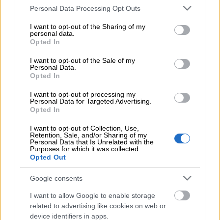
Please note that this website/app uses one or more Google
Personal Data Processing Opt Outs
services and may gather and store information including but
not limited to your visit or usage behaviour. You may click to
I want to opt-out of the Sharing of my
Verkkolaskutus ei ole koskaan ollut
personal data.
grant or deny consent to Google and its third-party tags to
Opted In
helpompaa. Lupaamme, että Finago Isoltan
use your data for below specified purposes in below Google
avulla jokainen osaa lähettää ja
consent section.
I want to opt-out of the Sale of my
Personal Data.
vastaanottaa sähköisiä laskuja.
Opted In
I want to opt-out of processing my
Tutustu verkkolaskutukseen
Personal Data for Targeted Advertising.
Opted In
I want to opt-out of Collection, Use,
Retention, Sale, and/or Sharing of my
Personal Data that Is Unrelated with the
Purposes for which it was collected.
Opted Out
Google consents
I want to allow Google to enable storage
related to advertising like cookies on web or
device identifiers in apps.