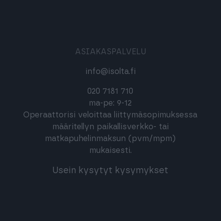
ASIAKASPALVELU
info@isolta.fi
020 7181 710
ma-pe: 9-12
Operaattorisi veloittaa liittymäsopimuksessa
määritellyn paikallisverkko- tai
matkapuhelinmaksun (pvm/mpm)
mukaisesti.
Usein kysytyt kysymykset