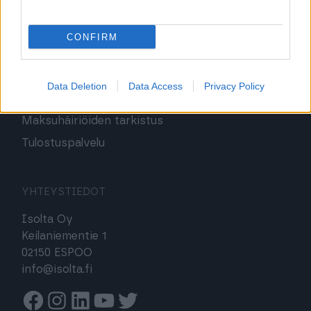
Ostolaskut
Laskurahoitus
CONFIRM
Perintäpalvelu
Palkanmaksu
Data Deletion
Data Access
Privacy Policy
Maksuvalvonta
Maksuhäiriöiden tarkistus
Tulostuspalvelu
YHTEYSTIEDOT
Isolta Oy
Keilaniementie 1
02150 ESPOO
info@isolta.fi
Facebook
Instagram
Linkedin
Youtube
Twitter