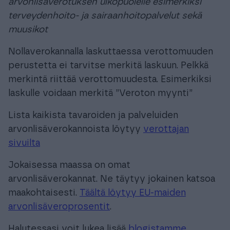
arvonlisäverotuksen ulkopuolelle esimerkiksi
terveydenhoito- ja sairaanhoitopalvelut sekä
muusikot
Nollaverokannalla laskuttaessa verottomuuden
perustetta ei tarvitse merkitä laskuun. Pelkkä
merkintä riittää verottomuudesta. Esimerkiksi
laskulle voidaan merkitä ”Veroton myynti”
Lista kaikista tavaroiden ja palveluiden
arvonlisäverokannoista löytyy
verottajan
sivuilta
Jokaisessa maassa on omat
arvonlisäverokannat. Ne täytyy jokainen katsoa
maakohtaisesti.
Täältä löytyy EU-maiden
arvonlisäveroprosentit
.
Halutessasi voit lukea lisää
blogistamme