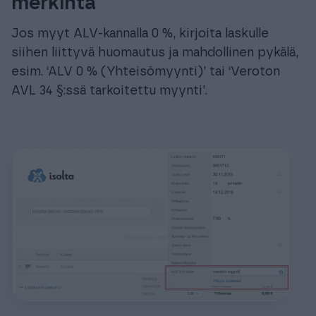
merkintä
Jos myyt ALV-kannalla 0 %, kirjoita laskulle
siihen liittyvä huomautus ja mahdollinen pykälä,
esim. ‘ALV 0 % (Yhteisömyynti)’ tai ‘Veroton
AVL 34 §:ssä tarkoitettu myynti’.