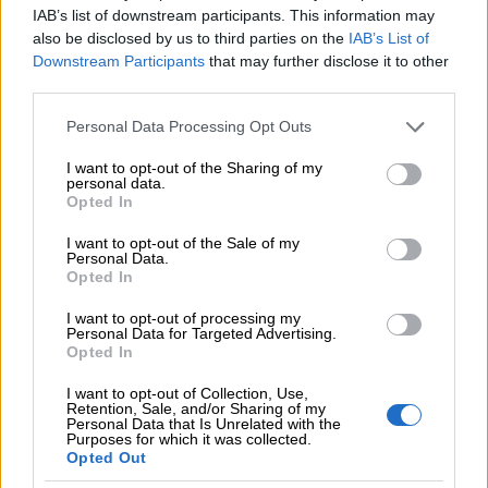
FI1854047.
IAB’s list of downstream participants. This information may
also be disclosed by us to third parties on the
IAB’s List of
Laskussa pitää myös mainita, että ostajalla on
Downstream Participants
that may further disclose it to other
third parties.
velvollisuus ilmoittaa ja maksaa arvonlisävero.
Laskuun merkitään ostajan verovelvollisuuden
Please note that this website/app uses one or more Google
Personal Data Processing Opt Outs
services and may gather and store information including but
peruste esimerkiksi viittamalla arvonlisäverolain
not limited to your visit or usage behaviour. You may click to
I want to opt-out of the Sharing of my
(AVL) 8 c §:ään, joka viittaa rakentamispalvelujen
personal data.
grant or deny consent to Google and its third-party tags to
Opted In
ostajiin.
use your data for below specified purposes in below Google
consent section.
I want to opt-out of the Sale of my
Personal Data.
Opted In
I want to opt-out of processing my
Näin lähetät laskun käänteisellä ALV:lla
Personal Data for Targeted Advertising.
Opted In
I want to opt-out of Collection, Use,
Retention, Sale, and/or Sharing of my
Personal Data that Is Unrelated with the
Purposes for which it was collected.
Opted Out