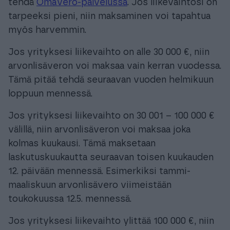
tehdä
OmaVero-palvelussa
. Jos liikevaihtosi on
tarpeeksi pieni, niin maksaminen voi tapahtua
myös harvemmin.
Jos yrityksesi liikevaihto on alle 30 000 €, niin
arvonlisäveron voi maksaa vain kerran vuodessa.
Tämä pitää tehdä seuraavan vuoden helmikuun
loppuun mennessä.
Jos yrityksesi liikevaihto on 30 001 – 100 000 €
välillä, niin arvonlisäveron voi maksaa joka
kolmas kuukausi. Tämä maksetaan
laskutuskuukautta seuraavan toisen kuukauden
12. päivään mennessä. Esimerkiksi tammi-
maaliskuun arvonlisävero viimeistään
toukokuussa 12.5. mennessä.
Jos yrityksesi liikevaihto ylittää 100 000 €, niin