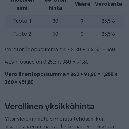
Tuotteen
Veroton
Määrä
Verokanta
nimi
hinta
Tuote 1
30
7
25,5%
Tuote 2
50
3
25,5%
Veroton loppusumma on 7 x 30 + 3 x 50 = 360
ALV:n osuus on 0,25,5 x 360 = 91,80
Verollinen loppusumma = 360 + 91,80 = 1,255 x
360 = 451,80
Verollinen yksikköhinta
Yksi yleisimmistä virheistä tehdään, kun
arvonlisäveron määrää lasketaan verollisesta