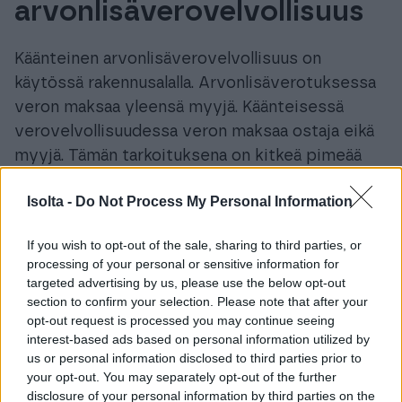
arvonlisäverovelvollisuus
Käänteinen arvonlisäverovelvollisuus on
käytössä rakennusalalla. Arvonlisäverotuksessa
veron maksaa yleensä myyjä. Käänteisessä
verovelvollisuudessa veron maksaa ostaja eikä
myyjä. Tämän tarkoituksena on kitkeä pimeää
työvoimaa ja maksujen laiminlyömistä.
Isolta -
Do Not Process My Personal Information
Laskulla tämä näkyy siten, että myyjä laskuttaa
ostajaa verottomalla laskulla. Siihen ei merkitä
If you wish to opt-out of the sale, sharing to third parties, or
processing of your personal or sensitive information for
verokantaa eikä veron määrää. Laskuun on
targeted advertising by us, please use the below opt-out
merkittävä ostajan arvonlisäverotunniste, joka
section to confirm your selection. Please note that after your
kotimaan kaupassa on Y-tunnus. ALV-numero
opt-out request is processed you may continue seeing
interest-based ads based on personal information utilized by
saadaan maatunnuksesta FI ja Y-tunnuksesta
us or personal information disclosed to third parties prior to
ilman väliviivaa. Esimerkiksi jos Y-tunnus on
your opt-out. You may separately opt-out of the further
1854047-8, niin arvonlisäverotunniste on
disclosure of your personal information by third parties on the