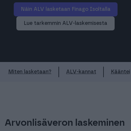
Näin ALV lasketaan Finago Isoltalla
Lue tarkemmin ALV-laskemisesta
Miten lasketaan?
ALV-kannat
Käänte
Arvonlisäveron laskeminen