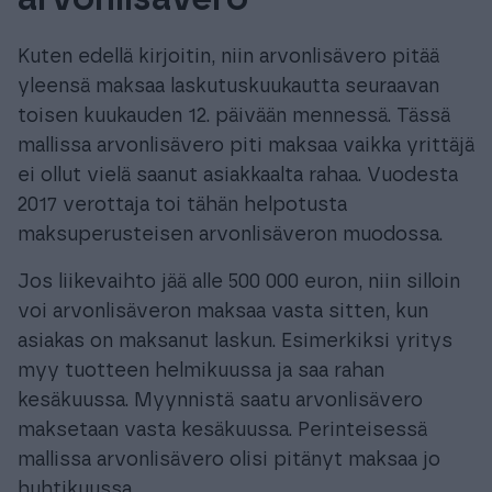
Kuten edellä kirjoitin, niin arvonlisävero pitää
yleensä maksaa laskutuskuukautta seuraavan
toisen kuukauden 12. päivään mennessä. Tässä
mallissa arvonlisävero piti maksaa vaikka yrittäjä
ei ollut vielä saanut asiakkaalta rahaa. Vuodesta
2017 verottaja toi tähän helpotusta
maksuperusteisen arvonlisäveron muodossa.
Jos liikevaihto jää alle 500 000 euron, niin silloin
voi arvonlisäveron maksaa vasta sitten, kun
asiakas on maksanut laskun. Esimerkiksi yritys
myy tuotteen helmikuussa ja saa rahan
kesäkuussa. Myynnistä saatu arvonlisävero
maksetaan vasta kesäkuussa. Perinteisessä
mallissa arvonlisävero olisi pitänyt maksaa jo
huhtikuussa.