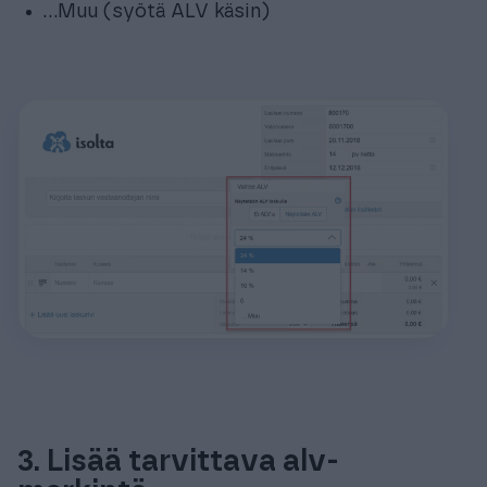
…Muu (syötä ALV käsin)
3. Lisää tarvittava alv-