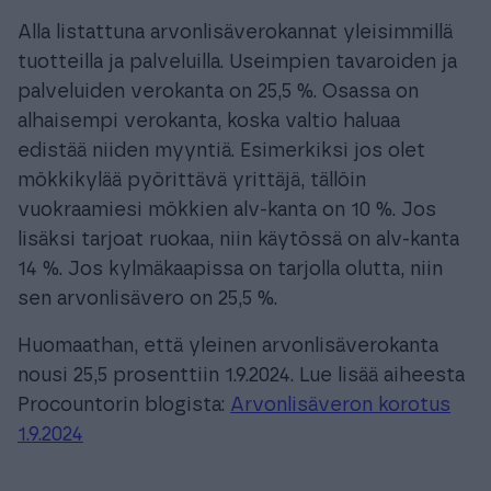
Alla listattuna arvonlisäverokannat yleisimmillä
tuotteilla ja palveluilla. Useimpien tavaroiden ja
palveluiden verokanta on 25,5 %. Osassa on
alhaisempi verokanta, koska valtio haluaa
edistää niiden myyntiä. Esimerkiksi jos olet
mökkikylää pyörittävä yrittäjä, tällöin
vuokraamiesi mökkien alv-kanta on 10 %. Jos
lisäksi tarjoat ruokaa, niin käytössä on alv-kanta
14 %. Jos kylmäkaapissa on tarjolla olutta, niin
sen arvonlisävero on 25,5 %.
Huomaathan, että yleinen arvonlisäverokanta
nousi 25,5 prosenttiin 1.9.2024. Lue lisää aiheesta
Procountorin blogista:
Arvonlisäveron korotus
1.9.2024