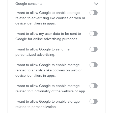
Google consents
I want to allow Google to enable storage
related to advertising like cookies on web or
device identifiers in apps.
Arvonlisäverovelvolliseksi
I want to allow my user data to be sent to
ilmoittautuminen
Google for online advertising purposes.
I want to allow Google to send me
Lähtökohtaisesti yrittäjän kannattaa aina
personalized advertising.
ilmoittautua arvonlisäverovelvolliseksi johtuen
arvonlisäveron alarajahuojennuksesta. Teoriassa
I want to allow Google to enable storage
related to analytics like cookies on web or
joissain tilanteissa voisi olla kannattavampaa
device identifiers in apps.
jättäytyä tämän ulkopuolelle. Esimerkiksi jos
ostat lapion toiselta ei
I want to allow Google to enable storage
related to functionality of the website or app.
arvonlisäverovelvolliselta yrittäjältä ja myyt
tämän asiakkaalle ilman arvonlisäveroa
I want to allow Google to enable storage
halvemmalla. Lisäksi kirjanpito on hieman
related to personalization.
helpompaa. Hyödyt ovat sen verran pieniä,