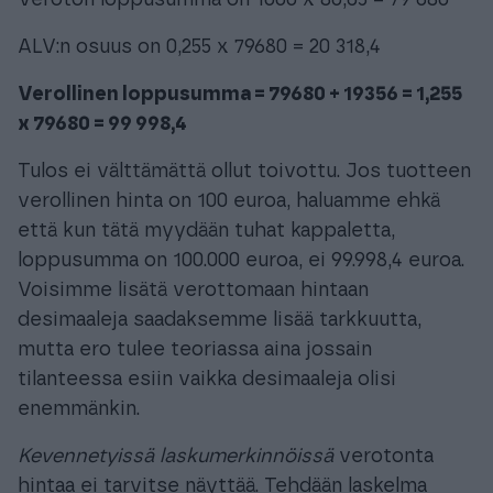
Veroton loppusumma on 1000 x 80,65 = 79 680
ALV:n osuus on 0,255 x 79680 = 20 318,4
Verollinen loppusumma = 79680 + 19356 = 1,255
x
79680
= 99 998,4
Tulos ei välttämättä ollut toivottu. Jos tuotteen
verollinen hinta on 100 euroa, haluamme ehkä
että kun tätä myydään tuhat kappaletta,
loppusumma on 100.000 euroa, ei 99.998,4 euroa.
Voisimme lisätä verottomaan hintaan
desimaaleja saadaksemme lisää tarkkuutta,
mutta ero tulee teoriassa aina jossain
tilanteessa esiin vaikka desimaaleja olisi
enemmänkin.
Kevennetyissä laskumerkinnöissä
verotonta
hintaa ei tarvitse näyttää. Tehdään laskelma