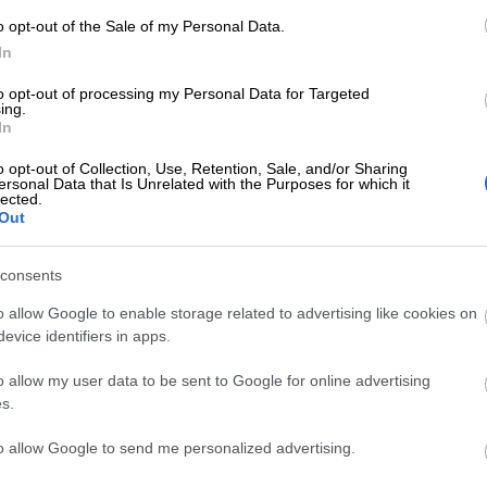
o opt-out of the Sale of my Personal Data.
n heti. Tai ensin kokeilla ja tutustua palvelun t
In
tuksena ilmaislaajuudessa, kun otat palvelun kä
to opt-out of processing my Personal Data for Targeted
ing.
In
o opt-out of Collection, Use, Retention, Sale, and/or Sharing
ersonal Data that Is Unrelated with the Purposes for which it
lected.
Out
consents
Autoitte käytännössä
Jos 
o allow Google to enable storage related to advertising like cookies on
a
tienaamaan ensimmäisen
toimi
evice identifiers in apps.
miljoonani ja vähän päälle!
mitä
o allow my user data to be sent to Google for online advertising
Siis liikevaihdolla mitattuna.
s.
 OY
Mikko Ihonen
to allow Google to send me personalized advertising.
UUDENMAAN