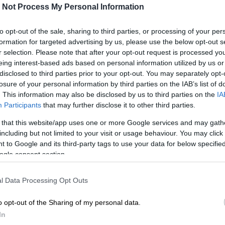
 Not Process My Personal Information
to opt-out of the sale, sharing to third parties, or processing of your per
formation for targeted advertising by us, please use the below opt-out s
n yhteydessä täyttämällä yhteydenottolomakk
r selection. Please note that after your opt-out request is processed y
eing interest-based ads based on personal information utilized by us or
disclosed to third parties prior to your opt-out. You may separately opt-
losure of your personal information by third parties on the IAB’s list of
. This information may also be disclosed by us to third parties on the
IA
Participants
that may further disclose it to other third parties.
 that this website/app uses one or more Google services and may gath
including but not limited to your visit or usage behaviour. You may click 
 to Google and its third-party tags to use your data for below specifi
ogle consent section.
a laskutus muut
l Data Processing Opt Outs
o opt-out of the Sharing of my personal data.
minuutissa
In