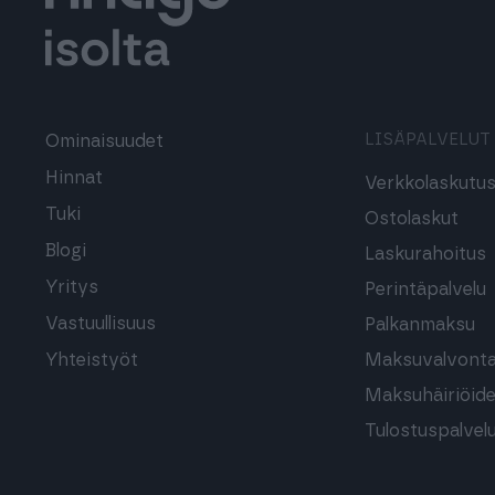
LISÄPALVELUT
Ominaisuudet
Hinnat
Verkkolaskutu
Tuki
Ostolaskut
Blogi
Laskurahoitus
Yritys
Perintäpalvelu
Vastuullisuus
Palkanmaksu
Yhteistyöt
Maksuvalvont
Maksuhäiriöide
Tulostuspalvel