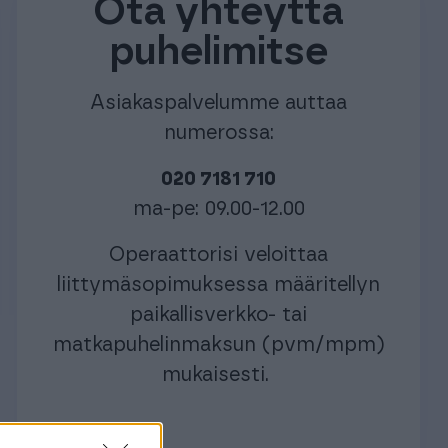
Ota yhteyttä
puhelimitse
Asiakaspalvelumme auttaa
numerossa:
020 7181 710
ma-pe: 09.00-12.00
Operaattorisi veloittaa
liittymäsopimuksessa määritellyn
paikallisverkko- tai
matkapuhelinmaksun (pvm/mpm)
mukaisesti.