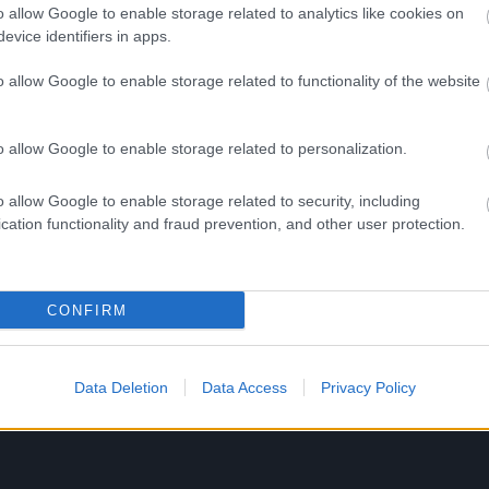
SALAOJAHUOLTO OY
o allow Google to enable storage related to analytics like cookies on
(SALAOJAT.FI)
evice identifiers in apps.
o allow Google to enable storage related to functionality of the website
o allow Google to enable storage related to personalization.
Aloita laskutus ilmaiseksi
o allow Google to enable storage related to security, including
cation functionality and fraud prevention, and other user protection.
Käyttöönotto 2 minuutissa – ei sitoumuksia.
CONFIRM
Data Deletion
Data Access
Privacy Policy