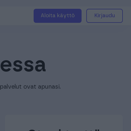
Aloita käyttö
Kirjaudu
aessa
palvelut ovat apunasi.