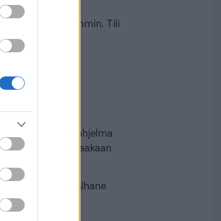
oimintoihin tarkemmin. Tili
yttöön.
netti toimii, niin ohjelma
i. Ei ole ollut kertaakaan
än ongelmaa.
Jarno Stålhane
SÄHKÖ LUX