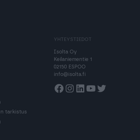
YHTEYSTIEDOT
s
Isolta Oy
Keilaniementie 1
02150 ESPOO
info@isolta.fi
Facebook
Instagram
Linkedin
Youtube
Twitter
a
n tarkistus
u