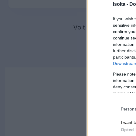
Isolta -
Do
If you wish 
sensitive in
Voit myös olla meihi
confirm you
continue se
information 
further disc
participants
Downstream 
Please note
information 
deny consent
in below Go
Aloit
Persona
I want t
Opted 