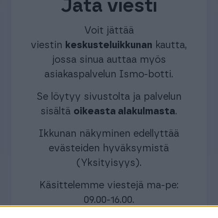
Jätä viesti
Voit jättää
viestin
keskusteluikkunan
kautta,
jossa sinua auttaa myös
asiakaspalvelun Ismo-botti.
Se löytyy sivustolta ja palvelun
sisältä
oikeasta alakulmasta
.
Ikkunan näkyminen edellyttää
evästeiden hyväksymistä
(Yksityisyys).
Käsittelemme viestejä ma-pe:
09.00-16.00.