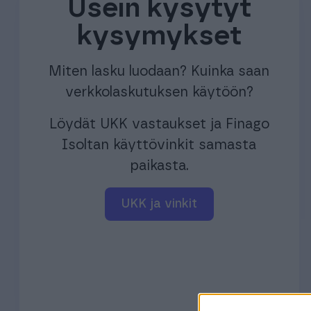
Usein kysytyt
kysymykset
Miten lasku luodaan? Kuinka saan
verkkolaskutuksen käytöön?
Löydät UKK vastaukset ja Finago
Isoltan käyttövinkit samasta
paikasta.
UKK ja vinkit