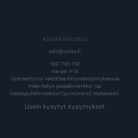
ASIAKASPALVELU
info@isolta.fi
020 7181 710
ma-pe: 9-12
Operaattorisi veloittaa liittymäsopimuksessa
määritellyn paikallisverkko- tai
matkapuhelinmaksun (pvm/mpm) mukaisesti.
Usein kysytyt kysymykset