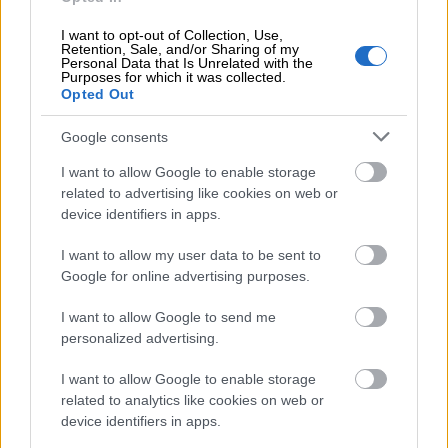
I want to opt-out of Collection, Use,
Retention, Sale, and/or Sharing of my
Personal Data that Is Unrelated with the
Purposes for which it was collected.
Du kan skicka fakturorna från Finago Isolta
Opted Out
traditionellt per post eller modernt via
elektroniska kanaler. Du hittar mer information
Google consents
om e-fakturering
här
.
I want to allow Google to enable storage
related to advertising like cookies on web or
device identifiers in apps.
I want to allow my user data to be sent to
Google for online advertising purposes.
I want to allow Google to send me
personalized advertising.
Kundhantering
I want to allow Google to enable storage
related to analytics like cookies on web or
Du är företagare. Du har kunder (eller annars är
device identifiers in apps.
du snart ingen företagare mer). Hur för du bok