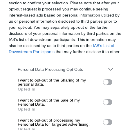
section to confirm your selection. Please note that after your
opt-out request is processed you may continue seeing
interest-based ads based on personal information utilized by
us or personal information disclosed to third parties prior to
your opt-out. You may separately opt-out of the further
disclosure of your personal information by third parties on the
IAB’s list of downstream participants. This information may
also be disclosed by us to third parties on the
IAB’s List of
Downstream Participants
that may further disclose it to other
third parties.
Please note that this website/app uses one or more Google
Personal Data Processing Opt Outs
Skicka alltid dina fakturor
services and may gather and store information including but
not limited to your visit or usage behaviour. You may click to
I want to opt-out of the Sharing of my
på det sättet som din kund
personal data.
grant or deny consent to Google and its third-party tags to
Opted In
use your data for below specified purposes in below Google
helst vill ha dem
consent section.
I want to opt-out of the Sale of my
Personal Data.
Opted In
I want to opt-out of processing my
Personal Data for Targeted Advertising.
Opted In