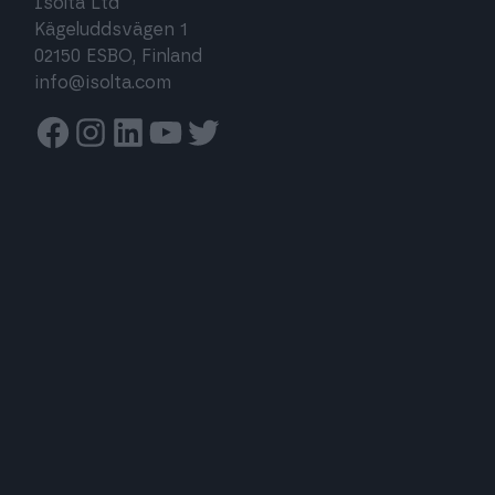
Isolta Ltd
Kägeluddsvägen 1
02150 ESBO, Finland
info@isolta.com
Facebook
Instagram
Linkedin
Youtube
Twitter