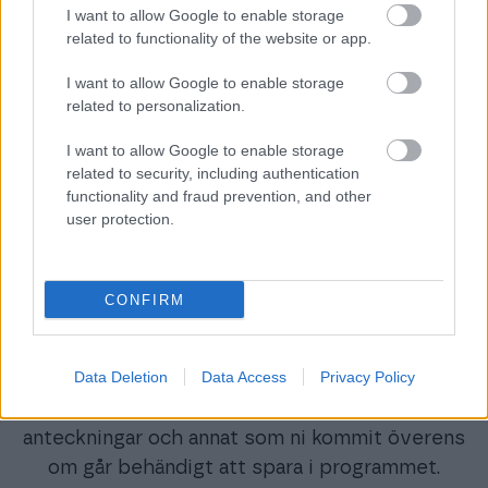
I want to allow Google to enable storage
över dina kunders köp, kontakten mellan dig och
related to functionality of the website or app.
dina kunder eller annan information om
kundförhållandet såsom saker som du lovat
I want to allow Google to enable storage
related to personalization.
dem?
I want to allow Google to enable storage
I en kalender?
related to security, including authentication
I e-posten?
functionality and fraud prevention, and other
I din anteckningsbok?
user protection.
I en Excel-fil?
I huvudet?
CONFIRM
Från och med nu finns all information om
kontakten mellan dig och alla dina kunder i
Data Deletion
Data Access
Privacy Policy
Finago Isolta. Varför? För att där redan finns
information om kundernas köp. E-post,
anteckningar och annat som ni kommit överens
om går behändigt att spara i programmet.