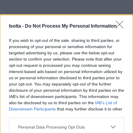
16-30 dagar
1,30 %
Isolta -
Do Not Process My Personal Information
31-45 dagar
2,10 %
If you wish to opt-out of the sale, sharing to third parties, or
processing of your personal or sensitive information for
targeted advertising by us, please use the below opt-out
section to confirm your selection. Please note that after your
46-60 dagar
2,80 %
opt-out request is processed you may continue seeing
interest-based ads based on personal information utilized by
us or personal information disclosed to third parties prior to
your opt-out. You may separately opt-out of the further
61-90 dagar
4,20 %
disclosure of your personal information by third parties on the
IAB’s list of downstream participants. This information may
also be disclosed by us to third parties on the
IAB’s List of
Downstream Participants
that may further disclose it to other
third parties.
Priset inkluderar
Please note that this website/app uses one or more Google
Personal Data Processing Opt Outs
services and may gather and store information including but