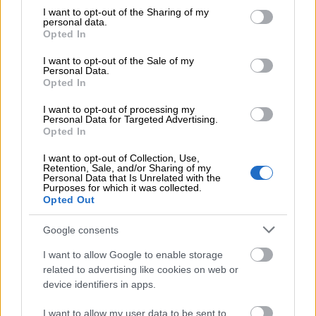
Kundfordringarna in på kontot samma dag som
not limited to your visit or usage behaviour. You may click to
I want to opt-out of the Sharing of my
personal data.
grant or deny consent to Google and its third-party tags to
du fakturerar
Opted In
use your data for below specified purposes in below Google
Påminnelser och vid behov indrivning av
consent section.
I want to opt-out of the Sale of my
fakturorna
Personal Data.
Opted In
Rapportering och uppföljning av fordringarna
I want to opt-out of processing my
Provisionen räknas på basen av fakturans
Personal Data for Targeted Advertising.
Opted In
summa incl. moms och uppfyllt
betalningsvillkor.
Exempel: Om fakturans
I want to opt-out of Collection, Use,
Retention, Sale, and/or Sharing of my
betalningsvillkor är 7 dagar, men kunden betalar
Personal Data that Is Unrelated with the
Purposes for which it was collected.
fakturan 14 dagar från fakturans datum, dras
Opted Out
den resterande provisionen av från den andra
Google consents
inbetalningen.
I want to allow Google to enable storage
related to advertising like cookies on web or
Jag vill ta ibruk Kassaturva
device identifiers in apps.
I want to allow my user data to be sent to