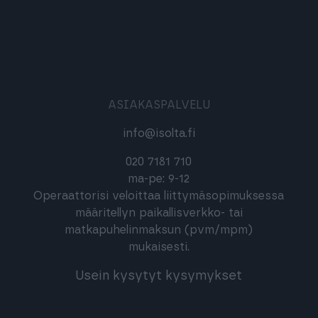
ASIAKASPALVELU
info@isolta.fi
020 7181 710
ma-pe: 9-12
Operaattorisi veloittaa liittymäsopimuksessa
määritellyn paikallisverkko- tai
matkapuhelinmaksun (pvm/mpm)
mukaisesti.
Usein kysytyt kysymykset