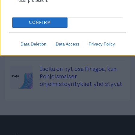
user protection.
Lars Engbork on aloittanut
Finago-konsernin
toimitusjohtajana
CONFIRM
Finagon ISO 27001 -sertifikaatin
uudistus todistaa
Data Deletion
Data Access
Privacy Policy
tietoturvalliset toimintatavat
Isolta on nyt osa Finagoa, kun
Pohjoismaiset
ohjelmistoyritykset yhdistyvät