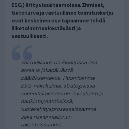
ESG) liittyvissä teemoissa. Ihmiset,
tietoturva ja vastuullinen toimitusketju
ovat keskeinen osa tapaamme tehdä
liiketoimintaa kestävästi ja
vastuullisesti.
Vastuullisuus on Finagossa osa
arkea ja jokapäiväistä
päätöksentekoa. Huomioimme
ESG-näkökulmat strategisissa
suunnitelmissamme, investointi ja
hankintapäätöksissä,
tuotekehitysprosesseissamme
sekä riskienhallinnan
rakenteissamme.