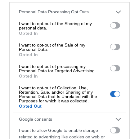
24SevenOffice
yhdistyivät Finagoksi
vuonna 2025. Tästedes vahvistamme
Please note that this website/app uses one or more Google
Personal Data Processing Opt Outs
vastuullisuustyötämme Suomessa,
services and may gather and store information including but
not limited to your visit or usage behaviour. You may click to
I want to opt-out of the Sharing of my
Ruotsissa ja Norjassa.
personal data.
grant or deny consent to Google and its third-party tags to
Opted In
use your data for below specified purposes in below Google
consent section.
I want to opt-out of the Sale of my
Personal Data.
Tutustu tarkemmin
Opted In
vastuullisuuskatsaukseemme
I want to opt-out of processing my
Personal Data for Targeted Advertising.
Opted In
Lue lisää Finagon vastuullisuustyöstä
I want to opt-out of Collection, Use,
Retention, Sale, and/or Sharing of my
Lue myös päästötavoitteistamme
Personal Data that Is Unrelated with the
Purposes for which it was collected.
Opted Out
Google consents
I want to allow Google to enable storage
related to advertising like cookies on web or