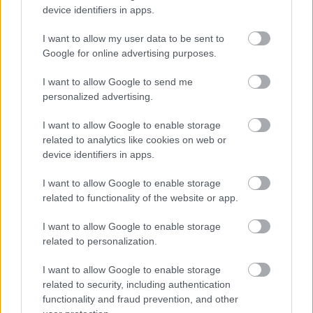
Lähetä ja vastaanota
device identifiers in apps.
verkkolaskut
vaivattomasti
I want to allow my user data to be sent to
Google for online advertising purposes.
I want to allow Google to send me
Verkkolaskutus ei ole koskaan ollut
personalized advertising.
helpompaa. Lupaamme, että Finago Isoltan
I want to allow Google to enable storage
avulla jokainen osaa lähettää ja
related to analytics like cookies on web or
vastaanottaa sähköisiä laskuja.
device identifiers in apps.
Tutustu verkkolaskutukseen
I want to allow Google to enable storage
related to functionality of the website or app.
I want to allow Google to enable storage
related to personalization.
I want to allow Google to enable storage
Related articles
related to security, including authentication
functionality and fraud prevention, and other