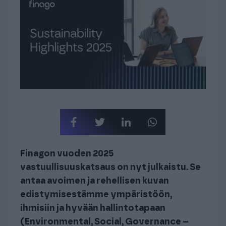
Finagon vuoden 2025
vastuullisuuskatsaus on nyt julkaistu. Se
antaa avoimen ja rehellisen kuvan
edistymisestämme ympäristöön,
ihmisiin ja hyvään hallintotapaan
(Environmental, Social, Governance –