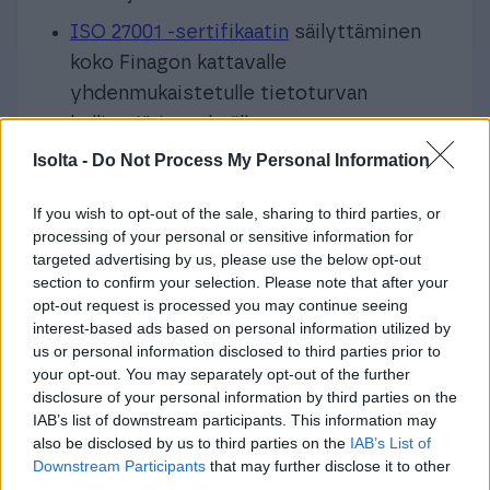
ISO 27001 -sertifikaatin
säilyttäminen
koko Finagon kattavalle
yhdenmukaistetulle tietoturvan
hallintajärjestelmälle
Isolta -
Do Not Process My Personal Information
Toimitusketjun vastuullisuuskyselyt,
pakotetarkastukset ja toimittajien
If you wish to opt-out of the sale, sharing to third parties, or
sitouttaminen Finagon eettisiin
processing of your personal or sensitive information for
periaatteisiin
targeted advertising by us, please use the below opt-out
section to confirm your selection. Please note that after your
EcoVadis Gold -tunnustus toista vuotta
opt-out request is processed you may continue seeing
peräkkäin.
interest-based ads based on personal information utilized by
us or personal information disclosed to third parties prior to
Tämä on ensimmäinen
your opt-out. You may separately opt-out of the further
disclosure of your personal information by third parties on the
vastuullisuuskatsauksemme yhtenä
IAB’s list of downstream participants. This information may
pohjoismaisena yhtiönä sen jälkeen, kun
also be disclosed by us to third parties on the
IAB’s List of
Accountor Software, Heeros ja
Downstream Participants
that may further disclose it to other
third parties.