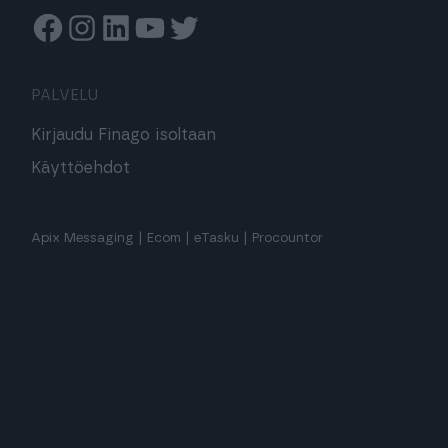
Facebook
Instagram
Linkedin
Youtube
Twitter
PALVELU
Kirjaudu Finago isoltaan
Käyttöehdot
Apix Messaging
|
Ecom
|
eTasku
|
Procountor