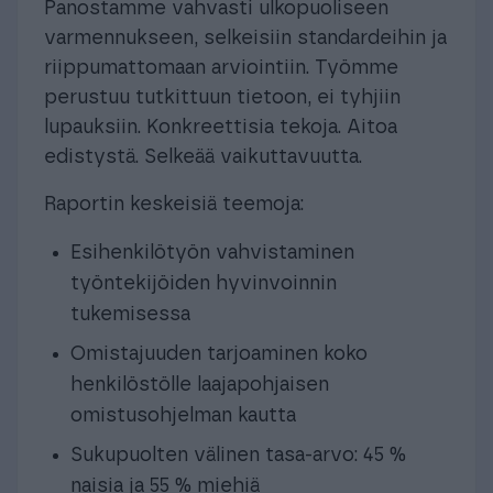
Panostamme vahvasti ulkopuoliseen
varmennukseen, selkeisiin standardeihin ja
riippumattomaan arviointiin. Työmme
perustuu tutkittuun tietoon, ei tyhjiin
lupauksiin. Konkreettisia tekoja. Aitoa
edistystä. Selkeää vaikuttavuutta.
Raportin keskeisiä teemoja:
Esihenkilötyön vahvistaminen
työntekijöiden hyvinvoinnin
tukemisessa
Omistajuuden tarjoaminen koko
henkilöstölle laajapohjaisen
omistusohjelman kautta
Sukupuolten välinen tasa-arvo: 45 %
naisia ja 55 % miehiä