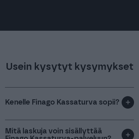
Usein kysytyt kysymykset
Kenelle Finago Kassaturva sopii?
＋
Lähetät rahoitettavan laskun yritykselle
Mitä laskuja voin sisällyttää
＋
(B2B).
Finago Kassaturva-palveluun?