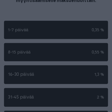
myyntisaamiselle maksuehdoittain:
1-7 päivää
0,35 %
8-15 päivää
0,55 %
16-30 päivää
1,3 %
31-45 päivää
2 %