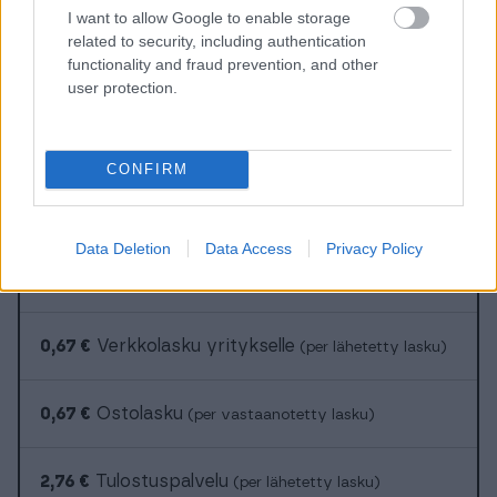
Maksuvahti (perintä)
(Yksittäinen lasku)
I want to allow Google to enable storage
related to security, including authentication
functionality and fraud prevention, and other
Viitemaksujen haku
(PSD2-pankkiyhteys)
user protection.
Ryhmälaskut
CONFIRM
Maksuvahti (perintä)
(Automaatio)
Data Deletion
Data Access
Privacy Policy
0 €
Sähköposti- ja PDF-laskut
(per lähetetty lasku)
0,67 €
Verkkolasku yritykselle
(per lähetetty lasku)
0,67 €
Ostolasku
(per vastaanotetty lasku)
2,76 €
Tulostuspalvelu
(per lähetetty lasku)