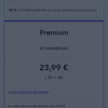
16 %
Viivästyskorko
(Isoltan lähettämä muistutus)
Premium
EI LASKURAJAA
23,99
€
/ kk + alv
Aloita laskutus ilmaiseksi
.
Ei laskurajaa
Laskumäärä vuodessa