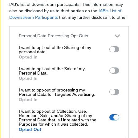
IAB’s list of downstream participants. This information may
also be disclosed by us to third parties on the
IAB’s List of
Downstream Participants
that may further disclose it to other
third parties.
Starter
Please note that this website/app uses one or more Google
Personal Data Processing Opt Outs
services and may gather and store information including but
not limited to your visit or usage behaviour. You may click to
I want to opt-out of the Sharing of my
personal data.
10 LASKUA VUODESSA
grant or deny consent to Google and its third-party tags to
Opted In
Tienaa lisää suosittelemalla
use your data for below specified purposes in below Google
consent section.
I want to opt-out of the Sale of my
Personal Data.
0,00
€
Opted In
I want to opt-out of processing my
/ kk
Personal Data for Targeted Advertising.
Opted In
Aloita laskutus ilmaiseksi
.
I want to opt-out of Collection, Use,
Retention, Sale, and/or Sharing of my
Personal Data that Is Unrelated with the
Purposes for which it was collected.
10
Laskumäärä vuodessa
Opted Out