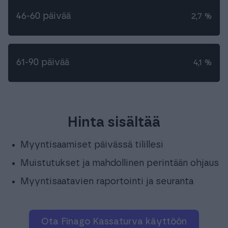
46-60 päivää
2,7 %
61-90 päivää
4,1 %
Hinta sisältää
Myyntisaamiset päivässä tilillesi
Muistutukset ja mahdollinen perintään ohjaus
Myyntisaatavien raportointi ja seuranta
Ota Finago Kassaturva käyttöön