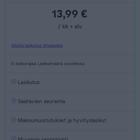
13,99
€
/ kk + alv
Aloita laskutus ilmaiseksi
.
Ei laskurajaa
Laskumäärä vuodessa
Laskutus
Saatavien seuranta
Maksumuistutukset ja hyvityslaskut
Myynnin raportointi