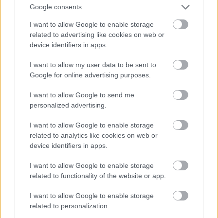
Google consents
Laskutus
I want to allow Google to enable storage
related to advertising like cookies on web or
Saatavien seuranta
device identifiers in apps.
I want to allow my user data to be sent to
Maksumuistutukset ja hyvityslaskut
Google for online advertising purposes.
I want to allow Google to send me
Myynnin raportointi
personalized advertising.
I want to allow Google to enable storage
Asiakkuudenhallinta
related to analytics like cookies on web or
device identifiers in apps.
Tuoterekisteri
I want to allow Google to enable storage
related to functionality of the website or app.
Tilausvahvistukset, tarjoukset ja lähetteet
I want to allow Google to enable storage
related to personalization.