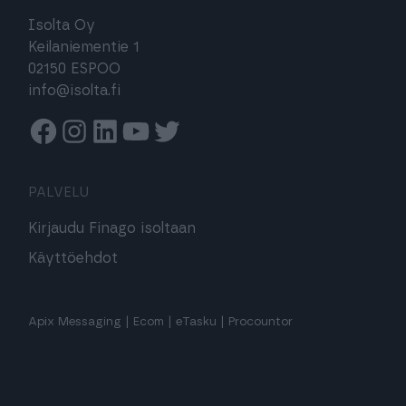
Isolta Oy
Keilaniementie 1
02150 ESPOO
info@isolta.fi
Facebook
Instagram
Linkedin
Youtube
Twitter
PALVELU
Kirjaudu Finago isoltaan
Käyttöehdot
Apix Messaging
|
Ecom
|
eTasku
|
Procountor