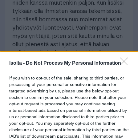
niiden kanssa muutenkin paljon. Kun lisäksi
tykkään olla ihmisten kanssa tekemisissä,
niin tässä hommassa nuo molemmat asiat
yhdistyvät luontevasti. Vanhempani ovat
myös yrittäjiä, joten sitä kautta minulla on
ollut pienestä asti ajatus, että haluan
sellainen olla joskus itsekin. Yrittäjyyteen
kuuluva oma tekemisen vapaus sekä työn
Isolta -
Do Not Process My Personal Information
monipuolisuus ovat myös aina
kiinnostaneet. Jokainen päivä on erilainen,
If you wish to opt-out of the sale, sharing to third parties, or
processing of your personal or sensitive information for
kun saan tehdä kauppaa eri ihmisten
targeted advertising by us, please use the below opt-out
kanssa.
section to confirm your selection. Please note that after your
opt-out request is processed you may continue seeing
Mistä pidät työssäsi
interest-based ads based on personal information utilized by
us or personal information disclosed to third parties prior to
eniten?
your opt-out. You may separately opt-out of the further
disclosure of your personal information by third parties on the
IAB’s list of downstream participants. This information may
Oikeastaan kaikki asiat tuntuvat työssä