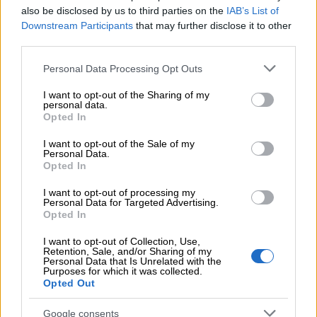
also be disclosed by us to third parties on the
IAB’s List of
mukavilta, mutta paperityöt ovat vähän
Downstream Participants
that may further disclose it to other
tylsiä, kun pitäisi tietokoneella malttaa
third parties.
istua.
Please note that this website/app uses one or more Google
Personal Data Processing Opt Outs
services and may gather and store information including but
Oletko törmännyt
not limited to your visit or usage behaviour. You may click to
I want to opt-out of the Sharing of my
personal data.
grant or deny consent to Google and its third-party tags to
yrittäjyytesi aikana
Opted In
use your data for below specified purposes in below Google
joihinkin sellaisiin
consent section.
I want to opt-out of the Sale of my
Personal Data.
haasteisiin, joita
Opted In
toivoisit muiden
I want to opt-out of processing my
osaavan välttää?
Personal Data for Targeted Advertising.
Opted In
I want to opt-out of Collection, Use,
Yritystoimintani alussa etsin oikeanlaisia
Retention, Sale, and/or Sharing of my
Personal Data that Is Unrelated with the
tuotteita, jotka olisivat laadukkaita ja
Purposes for which it was collected.
menisivät ihmisille hyvin kaupaksi. Silloin
Opted Out
tuli maksettua oppirahoja, mutta eihän
Google consents