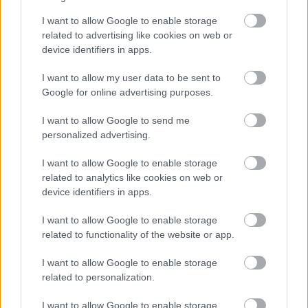
sitä opi kuin kokeilemalla.
I want to allow Google to enable storage
related to advertising like cookies on web or
Tiivistä vielä lyhyesti
device identifiers in apps.
loppuun Isoltan rooli
I want to allow my user data to be sent to
yritystoimintasi apuna.
Google for online advertising purposes.
I want to allow Google to send me
Ohjelmalla on mukava tehdä laskuja ja se
personalized advertising.
kulkee puhelimessakin hyvin mukana, kun
reissaan paljon ympäri Suomea.
I want to allow Google to enable storage
related to analytics like cookies on web or
KK-Machine Oy:n palveluihin voit
device identifiers in apps.
tutustua tarkemmin yrityksen
I want to allow Google to enable storage
verkkosivuilla!
related to functionality of the website or app.
www.kkmachine.fi
I want to allow Google to enable storage
related to personalization.
I want to allow Google to enable storage