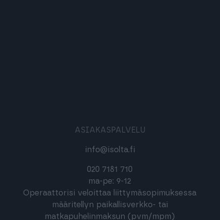
ASIAKASPALVELU
info@isolta.fi
020 7181 710
ma-pe: 9-12
Operaattorisi veloittaa liittymäsopimuksessa
määritellyn paikallisverkko- tai
matkapuhelinmaksun (pvm/mpm)