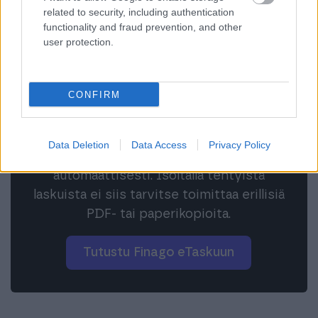
related to security, including authentication
functionality and fraud prevention, and other
user protection.
Laskut suoraan
kirjanpitoon
CONFIRM
Finago Isoltan ja Finago eTaskun välillä on
yhteys, jonka avulla voit siirtää
Data Deletion
Data Access
Privacy Policy
myyntilaskut kirjanpitäjällesi
automaattisesti. Isoltalla tehtyistä
laskuista ei siis tarvitse toimittaa erillisiä
PDF- tai paperikopioita.
Tutustu Finago eTaskuun