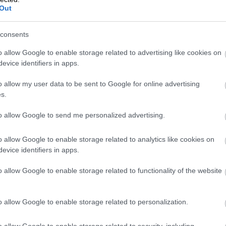
Out
consents
o allow Google to enable storage related to advertising like cookies on
evice identifiers in apps.
o allow my user data to be sent to Google for online advertising
s.
Laskun luominen on nautinnollista,
to allow Google to send me personalized advertising.
helppoa ja nopeaa!
o allow Google to enable storage related to analytics like cookies on
evice identifiers in apps.
Tuomo Aura
WEB-VEISTÄMÖ OY
o allow Google to enable storage related to functionality of the website
o allow Google to enable storage related to personalization.
o allow Google to enable storage related to security, including