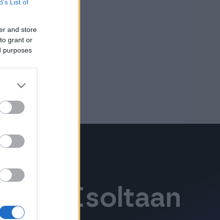
B’s List of
er and store
to grant or
ed purposes
Finago Isoltaan