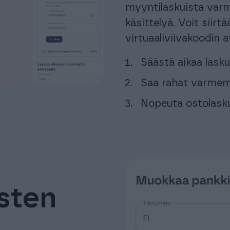
myyntilaskuista varme
käsittelyä. Voit siir
virtuaaliviivakoodin av
Säästä aikaa lask
Saa rahat varmemm
Nopeuta ostolasku
sten