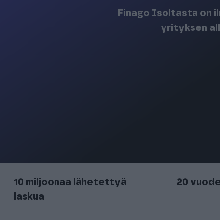
Finago Isoltasta on il
yrityksen a
10 miljoonaa lähetettyä
20 vuod
laskua