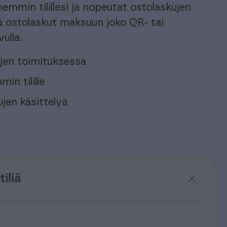
mmin tilillesi ja nopeutat ostolaskujen
tää ostolaskut maksuun joko QR- tai
ulla.
ujen toimituksessa
in tilille
jen käsittelyä