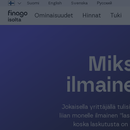
Suomi
English
Svenska
Русский
Ominaisuudet
Hinnat
Tuki
Miks
ilmain
Jokaisella yrittäjällä tu
liian monelle ilmainen ”la
koska laskutusta on 