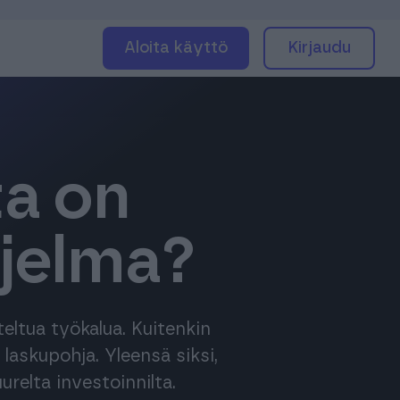
Aloita käyttö
Kirjaudu
ta on
hjelma?
teltua työkalua. Kuitenkin
 laskupohja. Yleensä siksi,
relta investoinnilta.