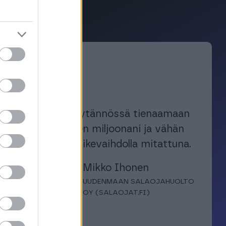
Autoitte käytännössä tienaamaan
ensimmäisen miljoonani ja vähän
päälle! Siis liikevaihdolla mitattuna.
Mikko Ihonen
UUDENMAAN SALAOJAHUOLTO
OY (SALAOJAT.FI)