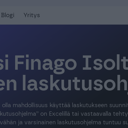
Blogi
Yritys
i Finago Isol
en laskutuso
lisi olla mahdollisuus käyttää laskutukseen suunni
skutusohjelma” on Excelillä tai vastaavalla tehty
vähän ja varsinainen laskutusohjelma tuntuu suu