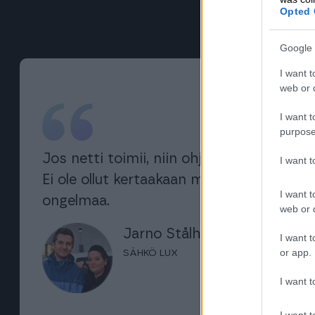
Opted 
Google 
I want t
web or d
I want t
purpose
Jos netti toimii, niin ohjelma toimii.
I want 
Ei ole ollut kertaakaan mitään
I want t
ongelmaa.
web or d
Jarno Stålhane
I want t
or app.
SÄHKÖ LUX
I want t
I want t