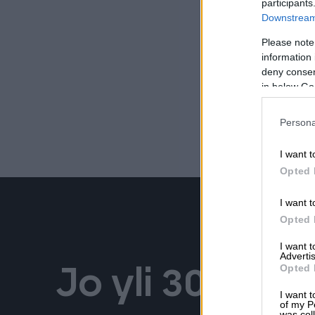
participants
Downstream 
Please note
information 
deny consent
in below Go
Persona
I want t
Opted 
I want t
Opted 
I want 
Advertis
Opted 
Jo yli 30 000 
I want t
of my P
was col