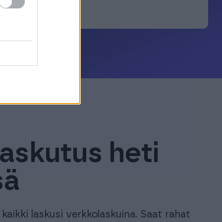
askutus heti
sä
kaikki laskusi verkkolaskuina. Saat rahat