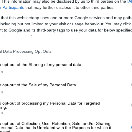
. This information may also be disclosed by us to third parties on the
IA
Participants
that may further disclose it to other third parties.
 that this website/app uses one or more Google services and may gath
including but not limited to your visit or usage behaviour. You may click 
Aloita laskutus ilmaiseksi
 to Google and its third-party tags to use your data for below specifi
ogle consent section.
Käyttöönotto 2 minuutissa – ei sitoumuksia
l Data Processing Opt Outs
o opt-out of the Sharing of my personal data.
In
o opt-out of the Sale of my Personal Data.
In
to opt-out of processing my Personal Data for Targeted
ing.
In
yrittäjää luottaa 
o opt-out of Collection, Use, Retention, Sale, and/or Sharing
ersonal Data that Is Unrelated with the Purposes for which it
lected.