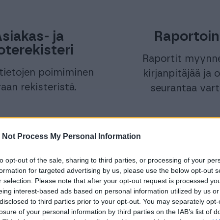
siakas- ja
Raportoin
oterekisteri
Raportit myynne
tietojen poimiminen
kirjanpitäjää ja
aan rekisteristä.
seurantaa vart
 Not Process My Personal Information
ä toiminnot ovat maksull
to opt-out of the sale, sharing to third parties, or processing of your per
formation for targeted advertising by us, please use the below opt-out s
r selection. Please note that after your opt-out request is processed y
eing interest-based ads based on personal information utilized by us or
disclosed to third parties prior to your opt-out. You may separately opt-
Perintä
Palkanlaskenta
losure of your personal information by third parties on the IAB’s list of