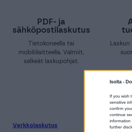
PDF- ja
A
sähköpostilaskutus
tu
Tietokoneella tai
Laskun 
mobiliilaitteella. Valmiit,
suor
selkeät laskupohjat.
Isolta -
Do
Mitk
If you wish 
sensitive in
confirm you
continue se
information 
Verkkolaskutus
Rahoitus
further disc