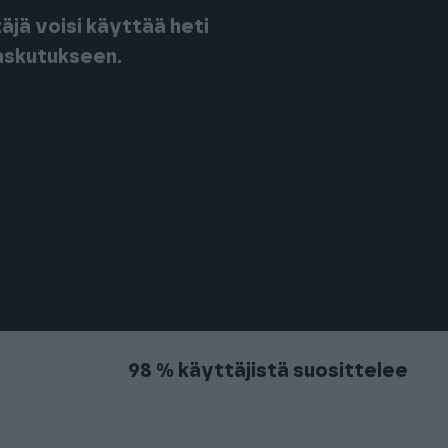
täjä voisi käyttää heti
askutukseen.
98 % käyttäjistä suosittelee