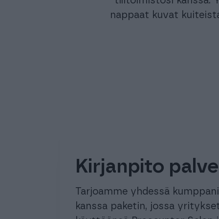
tilitoimistosi kanssa.
nappaat kuvat kuiteista 
Kirjanpito palv
Tarjoamme yhdessä kumppani
kanssa paketin, jossa yritykse