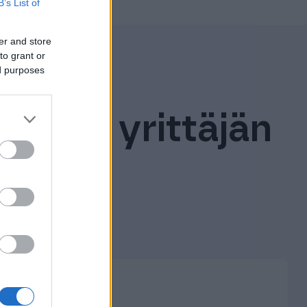
B’s List of
er and store
to grant or
ed purposes
ostaa yrittäjän