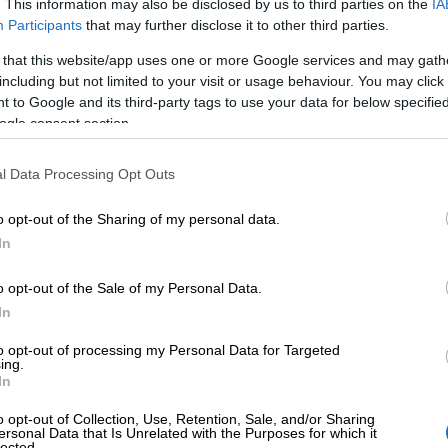
. This information may also be disclosed by us to third parties on the
IA
Participants
that may further disclose it to other third parties.
 that this website/app uses one or more Google services and may gath
including but not limited to your visit or usage behaviour. You may click 
 to Google and its third-party tags to use your data for below specifi
ogle consent section.
ocountor Solo teh
l Data Processing Opt Outs
o opt-out of the Sharing of my personal data.
arkea
In
o opt-out of the Sale of my Personal Data.
In
to opt-out of processing my Personal Data for Targeted
ing.
o 6
In
o opt-out of Collection, Use, Retention, Sale, and/or Sharing
ersonal Data that Is Unrelated with the Purposes for which it
lected.