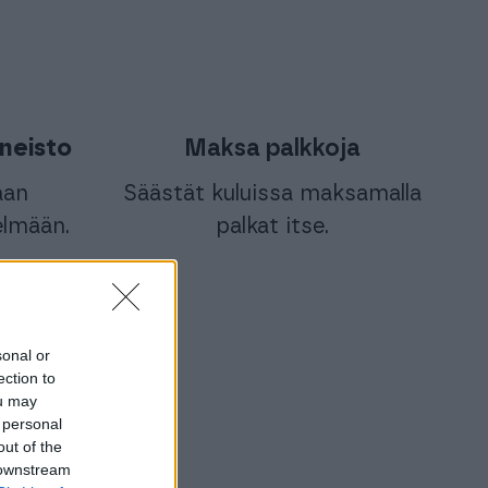
ineisto
Maksa palkkoja
aan
Säästät kuluissa maksamalla
telmään.
palkat itse.
sonal or
ection to
ou may
 personal
out of the
 downstream