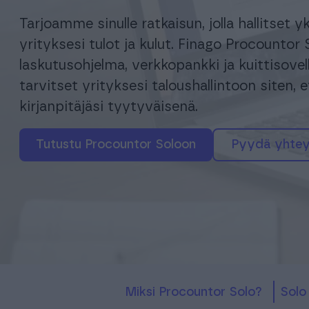
Tarjoamme sinulle ratkaisun, jolla hallitset y
yrityksesi tulot ja kulut. Finago Procountor 
laskutusohjelma, verkkopankki ja kuittisovell
tarvitset yrityksesi taloushallintoon siten,
kirjanpitäjäsi tyytyväisenä.
tutustu Procountor Soloon
pyydä yhte
Miksi Procountor Solo?
Sol