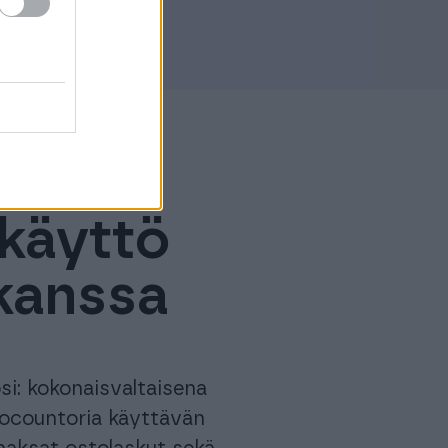
 käyttö
 kanssa
i: kokonaisvaltaisena
ocountoria käyttävän