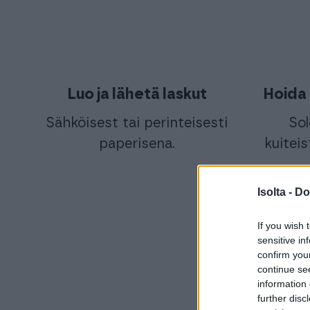
Luo ja lähetä laskut
Hoida 
Sähköisest tai perinteisesti
Sol
paperisena.
kuiteis
Isolta -
Do
If you wish 
sensitive in
confirm you
continue se
information 
further disc