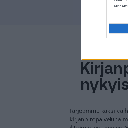
authenti
Kirjan
nykyis
Tarjoamme kaksi vai
kirjanpitopalveluna 