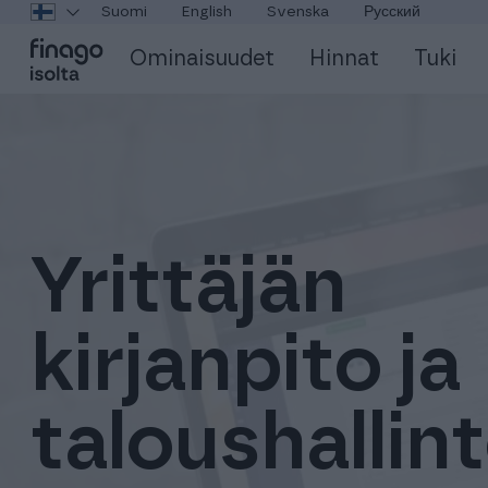
Suomi
English
Svenska
Русский
Ominaisuudet
Hinnat
Tuki
Yrittäjän
kirjanpito ja
taloushallin