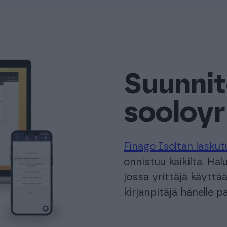
Suunnit
sooloyri
Finago Isoltan laskut
onnistuu kaikilta. Ha
jossa yrittäjä käyttää
kirjanpitäjä hänelle p