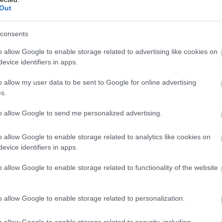
Out
si tulot ja kulut
sa eri päätelaitteilla.
consents
oushallintoasiat ovat
o allow Google to enable storage related to advertising like cookies on
evice identifiers in apps.
 valmistuu
o allow my user data to be sent to Google for online advertising
s.
taa puuttuvista
to allow Google to send me personalized advertising.
tään ei pääse
mistamaan, että
o allow Google to enable storage related to analytics like cookies on
evice identifiers in apps.
o allow Google to enable storage related to functionality of the website
o allow Google to enable storage related to personalization.
tutustu toiminnallisuuksiin
o allow Google to enable storage related to security, including