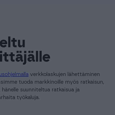
eltu
ttäjälle
usohjelmalla
verkkolaskujen lähettäminen
lusimme tuoda markkinoille myös ratkaisun,
 hänelle suunniteltua ratkaisua ja
arhaita työkaluja.