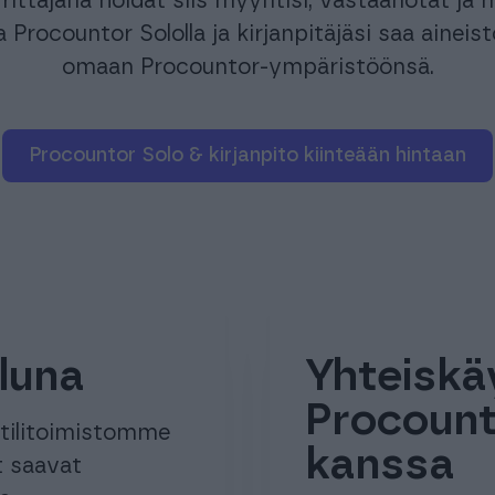
 Yrittäjänä hoidat siis myyntisi, vastaanotat ja
Procountor Sololla ja kirjanpitäjäsi saa aineist
omaan Procountor-ympäristöönsä.
Procountor Solo & kirjanpito kiinteään hintaan
eluna
Yhteiskä
Procounto
tilitoimistomme
kanssa
t saavat