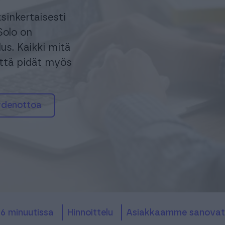
ksinkertaisesti
Solo on
us. Kaikki mitä
 että pidät myös
ydenottoa
o 6 minuutissa
hinnoittelu
asiakkaamme sanovat