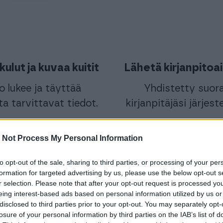
kulut ja kuvaa kuitit
Lähetä kirjanpitoa
o lukee ja täyttää
Yhdistetty suor
ta tarvittavat tiedot.
kirjanpitäjäsi järjes
 Not Process My Personal Information
tutustu Soloon
to opt-out of the sale, sharing to third parties, or processing of your per
formation for targeted advertising by us, please use the below opt-out s
Yrittäjälle suunniteltu | Vaatii kirjanpitäjän
r selection. Please note that after your opt-out request is processed y
eing interest-based ads based on personal information utilized by us or
disclosed to third parties prior to your opt-out. You may separately opt-
losure of your personal information by third parties on the IAB’s list of