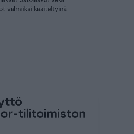
 maksat ostolaskut sekä
ot valmiiksi käsiteltyinä
yttö
r-tilitoimiston