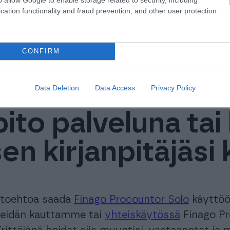
cation functionality and fraud prevention, and other user protection.
CONFIRM
Data Deletion
Data Access
Privacy Policy
pito palveluna tai
en kirjanpitäjäsi
htoehtoa saada
Finago Procountor Solo
käyttöös
meidän kauttamme tai
yhteiskäytössä
Finago Pr