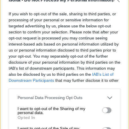
Olemme Accountor Softwarella
If you wish to opt-out of the sale, sharing to third parties, or
määritelleet tärkeimpiä
processing of your personal or sensitive information for
targeted advertising by us, please use the below opt-out
toimenpiteitämme, jotta pystymme
section to confirm your selection. Please note that after your
parantamaan vastuullisuuttamme edelleen:
opt-out request is processed you may continue seeing
interest-based ads based on personal information utilized by
Kategoria
Toimenpiteet
us or personal information disclosed to third parties prior to
your opt-out. You may separately opt-out of the further
– Sitoutuminen SBTi:hin
disclosure of your personal information by third parties on the
IAB’s list of downstream participants. This information may
– Scope 3 -päästöjen kartoitus,
also be disclosed by us to third parties on the
IAB’s List of
Ympäristö
mukaan lukien tuotteemme
Downstream Participants
that may further disclose it to other
– Siirtyminen uusiutuvaan
third parties.
energiaan toimistoissamme
Please note that this website/app uses one or more Google
Personal Data Processing Opt Outs
services and may gather and store information including but
– Monimuotoisuutta ja osallisuut
not limited to your visit or usage behaviour. You may click to
I want to opt-out of the Sharing of my
personal data.
edistävien suunnitelmien
grant or deny consent to Google and its third-party tags to
Opted In
use your data for below specified purposes in below Google
parantaminen
consent section.
I want to opt-out of the Sale of my