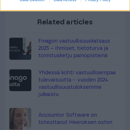
Related articles
Finagon vastuullisuuskatsaus
2025 – ihmiset, tietoturva ja
toimitusketju painopisteinä
Yhdessä kohti vastuullisempaa
tulevaisuutta – vuoden 2024
vastuullisuustuloksemme
julkaistu
Accountor Software on
toteuttanut Heeroksen oston