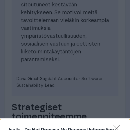
sitoutuneet kestävään
kehitykseen. Se motivoi meitä
tavoittelemaan vieläkin korkeampia
vaatimuksia
ympäristövastuullisuuden,
sosiaalisen vastuun ja eettisten
liiketoimintakäytäntöjen
parantamiseksi.
Daria Graul-Sagdahl, Accountor Softwaren
Sustainability Lead.
Strategiset
toimenpiteemme
vuodelle 2025
Isolta -
Do Not Process My Personal Information