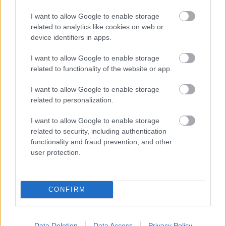
I want to allow Google to enable storage
related to analytics like cookies on web or
device identifiers in apps.
I want to allow Google to enable storage
Lähetä ja vastaanota
related to functionality of the website or app.
verkkolaskut
I want to allow Google to enable storage
vaivattomasti
related to personalization.
I want to allow Google to enable storage
Verkkolaskutus ei ole koskaan ollut
related to security, including authentication
functionality and fraud prevention, and other
helpompaa. Lupaamme, että Finago Isoltan
user protection.
avulla jokainen osaa lähettää ja
vastaanottaa sähköisiä laskuja.
CONFIRM
Tutustu verkkolaskutukseen
Data Deletion
Data Access
Privacy Policy