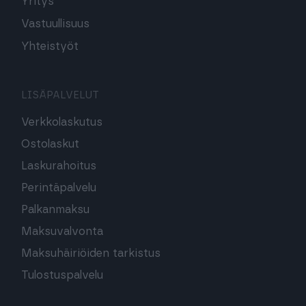
Yritys
Vastuullisuus
Yhteistyöt
LISÄPALVELUT
Verkkolaskutus
Ostolaskut
Laskurahoitus
Perintäpalvelu
Palkanmaksu
Maksuvalvonta
Maksuhäiriöiden tarkistus
Tulostuspalvelu