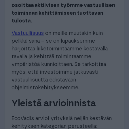
osoittaa aktiivisen työmme vastuullisen
toiminnan kehittämiseen tuottavan
tulosta.
Vastuullisuus
on meille muutakin kuin
pelkkä sana – se on lupauksemme
harjoittaa liiketoimintaamme kestävällä
tavalla ja kehittää toimintaamme
ympäristöä kunnioittaen. Se tarkoittaa
myös, että investoimme jatkuvasti
vastuullisuutta edistävään
ohjelmistokehitykseemme.
Yleistä arvioinnista
EcoVadis arvioi yrityksiä neljän kestävän
kehityksen kategorian perusteella: