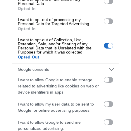
– Palkkojen läpinäkyvyyden
Personal Data.
Opted In
Sosiaalinen
edistäminen
– Työntekijöiden
I want to opt-out of processing my
Personal Data for Targeted Advertising.
osallistumismahdollisuuksien
Opted In
erityinen huomioiminen Impact
I want to opt-out of Collection, Use,
Dayn avulla
Retention, Sale, and/or Sharing of my
Personal Data that Is Unrelated with the
Purposes for which it was collected.
– Valmistautuminen EU:n CSRD
Opted Out
vastuullisuusraportointidirektiivi
Google consents
– Kestävän hankintaprosessin
Hyvä
kehittäminen
I want to allow Google to enable storage
hallintotapa
related to advertising like cookies on web or
– Toimittajien
device identifiers in apps.
vastuullisuusarvioinnin
tehostaminen
I want to allow my user data to be sent to
Google for online advertising purposes.
I want to allow Google to send me
Tutustu vastuullisuustyöhömme
personalized advertising.