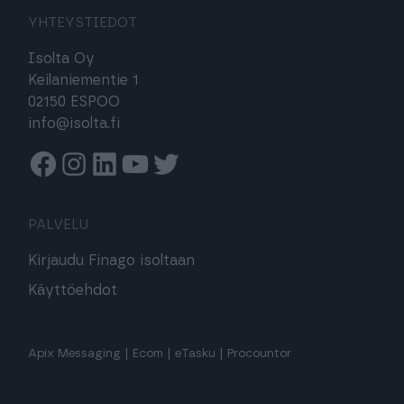
YHTEYSTIEDOT
Isolta Oy
Keilaniementie 1
02150 ESPOO
info@isolta.fi
Facebook
Instagram
Linkedin
Youtube
Twitter
PALVELU
Kirjaudu Finago isoltaan
Käyttöehdot
Apix Messaging
|
Ecom
|
eTasku
|
Procountor