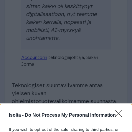
sitten kaikki oli keskittynyt
digitalisaatioon, nyt teemme
kaiken kerralla, nopeasti ja
mobiilisti, AI-myrskyä
unohtamatta.
Accountorin
teknologiajohtaja, Sakari
Jorma
Teknologiset suuntaviivamme antaa
yleisen kuvan
ohjelmistotuotevalikoimamme suunnasta.
Se on lupaus asiakkaillemme, ei vain
Isolta -
Do Not Process My Personal Information
suunnitelma meille itsellemme.
Toteutuksessa priorisoimme
If you wish to opt-out of the sale, sharing to third parties, or