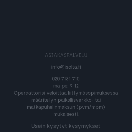
ASIAKASPALVELU
info@isolta.fi
020 7181 710
ma-pe: 9-12
Operaattorisi veloittaa liittymäsopimuksessa
määritellyn paikallisverkko- tai
matkapuhelinmaksun (pvm/mpm)
mukaisesti.
Usein kysytyt kysymykset