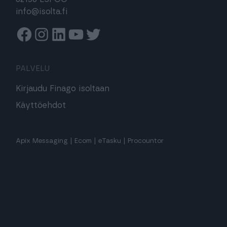
info@isolta.fi
Facebook
Instagram
Linkedin
Youtube
Twitter
PALVELU
Kirjaudu Finago isoltaan
Käyttöehdot
Apix Messaging
|
Ecom
|
eTasku
|
Procountor