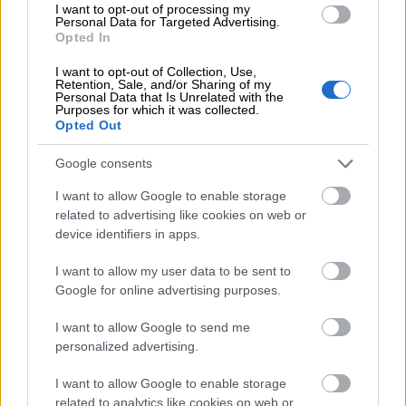
I want to opt-out of processing my
Personal Data for Targeted Advertising.
Opted In
Ulkoista laskusi perintä
Finago Isoltan avulla
I want to opt-out of Collection, Use,
Retention, Sale, and/or Sharing of my
Personal Data that Is Unrelated with the
Purposes for which it was collected.
Opted Out
Perintäpalvelu säästää työaikaasi,
nopeuttaa rahan kiertoa ja mahdollistaa
Google consents
keskittymisen niihin kuuluisiin oikeisiin
I want to allow Google to enable storage
töihin.
related to advertising like cookies on web or
device identifiers in apps.
Tutustu Perintäpalveluun
I want to allow my user data to be sent to
Google for online advertising purposes.
I want to allow Google to send me
personalized advertising.
I want to allow Google to enable storage
related to analytics like cookies on web or