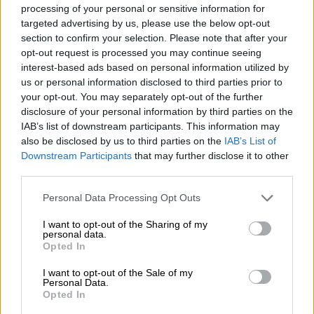
asiakkaidemme tarpeet, tekoälyn
processing of your personal or sensitive information for
hyödyntämisen sekä pilvipalveluihin
targeted advertising by us, please use the below opt-out
section to confirm your selection. Please note that after your
pohjautuvat ratkaisut.
opt-out request is processed you may continue seeing
interest-based ads based on personal information utilized by
Kun maailmamme täyttyy nopeista
us or personal information disclosed to third parties prior to
päivityksistä, me olemme sitoutuneet
your opt-out. You may separately opt-out of the further
kestävään ja pysyvään muutokseen.
disclosure of your personal information by third parties on the
IAB’s list of downstream participants. This information may
Tutustu miten matkaamme kohti
also be disclosed by us to third parties on the
IAB’s List of
älykkäämpää tapaa tehdä kirjanpitoa ja
Downstream Participants
that may further disclose it to other
palkanlaskentaa, älykkäämpiä sovelluksia
third parties.
sekä sujuvampaa käyttökokemusta!
Please note that this website/app uses one or more Google
Personal Data Processing Opt Outs
services and may gather and store information including but
tutustu teknologisiin
not limited to your visit or usage behaviour. You may click to
I want to opt-out of the Sharing of my
personal data.
grant or deny consent to Google and its third-party tags to
suuntaviivoihimme
Opted In
use your data for below specified purposes in below Google
consent section.
I want to opt-out of the Sale of my
Personal Data.
Opted In