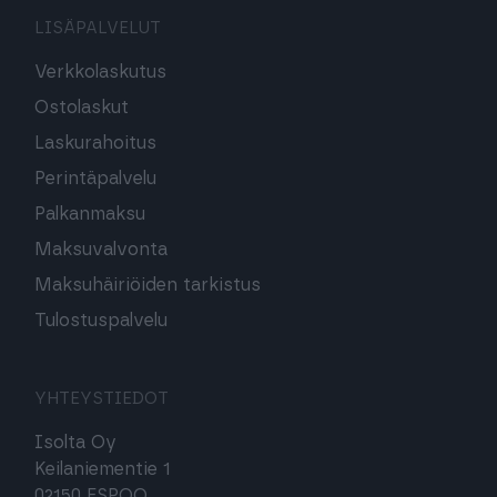
LISÄPALVELUT
Verkkolaskutus
Ostolaskut
Laskurahoitus
Perintäpalvelu
Palkanmaksu
Maksuvalvonta
Maksuhäiriöiden tarkistus
Tulostuspalvelu
YHTEYSTIEDOT
Isolta Oy
Keilaniementie 1
02150 ESPOO