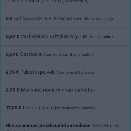
Maksuvahti (perintä)
(Automaatio)
0 €
Sähköposti- ja PDF-laskut
(per lähetetty lasku)
0,67 €
Verkkolasku yritykselle
(per lähetetty lasku)
0,67€
Ostolasku
(per vastaanotetty lasku)
2,76 €
Tulostuspalvelu
(per lähetetty lasku)
2,00 €
Maksuhäiriömerkinnän tarkistus
17,00 €
Palkanmaksu
(per maksettu palkka)
Hinta summan ja maksuehdon mukaan.
Kassaturva