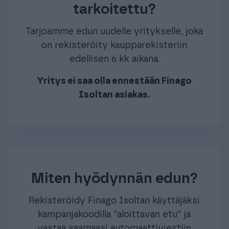
tarkoitettu?
Tarjoamme edun uudelle yritykselle, joka
on rekisteröity kaupparekisteriin
edellisen 6 kk aikana.
Yritys ei saa olla ennestään Finago
Isoltan asiakas.
Miten hyödynnän edun?
Rekisteröidy Finago Isoltan käyttäjäksi
kampanjakoodilla ”aloittavan etu” ja
vastaa saamaasi automaattiviestiin