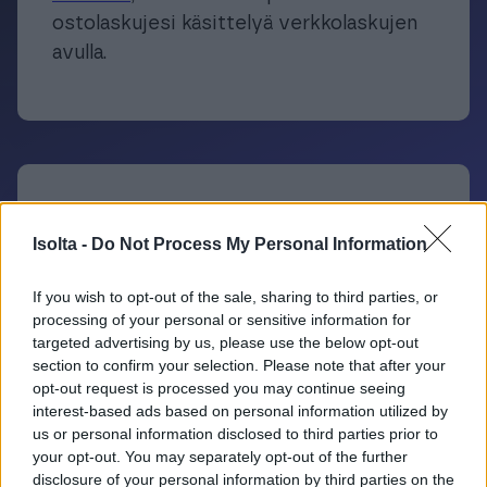
ostolaskujesi käsittelyä verkkolaskujen
avulla.
Verkkolaskutus tutuksi
Isolta -
Do Not Process My Personal Information
Mikä verkkolasku oikeastaan edes
If you wish to opt-out of the sale, sharing to third parties, or
on?
Lue lisää
ja ota verkkolaskutus
processing of your personal or sensitive information for
targeted advertising by us, please use the below opt-out
haltuun.
section to confirm your selection. Please note that after your
opt-out request is processed you may continue seeing
interest-based ads based on personal information utilized by
us or personal information disclosed to third parties prior to
your opt-out. You may separately opt-out of the further
disclosure of your personal information by third parties on the