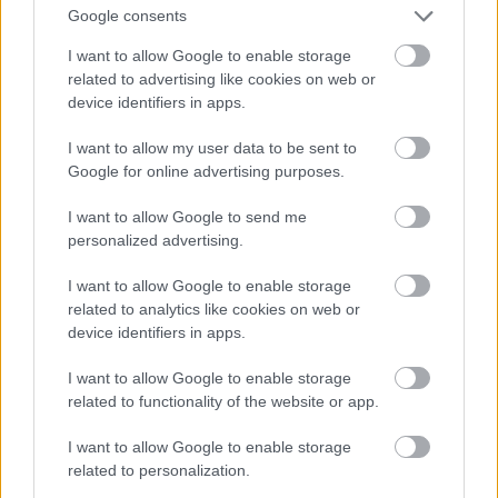
Kuukausi
3 Kuukautta
Vuosittain
Google consents
I want to allow Google to enable storage
related to advertising like cookies on web or
device identifiers in apps.
Starter
I want to allow my user data to be sent to
Google for online advertising purposes.
10 LASKUA VUODESSA
I want to allow Google to send me
Tienaa lisää suosittelemalla
personalized advertising.
I want to allow Google to enable storage
0,00
€
related to analytics like cookies on web or
device identifiers in apps.
/ kk
I want to allow Google to enable storage
related to functionality of the website or app.
Aloita laskutus ilmaiseksi
.
I want to allow Google to enable storage
related to personalization.
10
Laskumäärä vuodessa