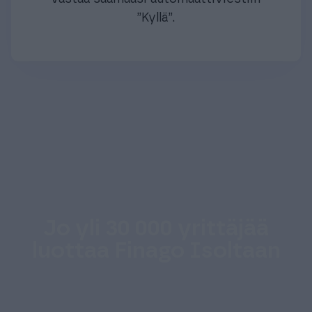
”Kyllä”.
Jo yli 30 000 yrittäjää
luottaa Finago Isoltaan