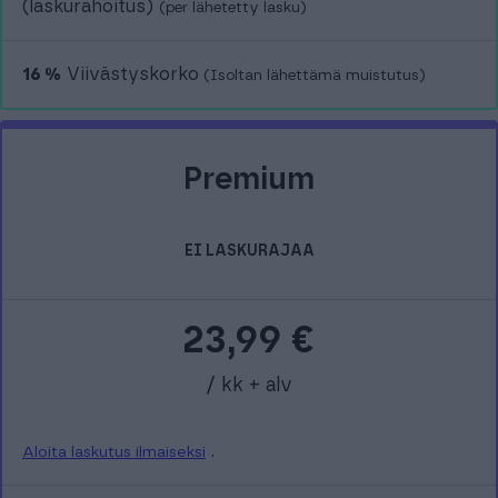
(laskurahoitus)
(per lähetetty lasku)
16 %
Viivästyskorko
(Isoltan lähettämä muistutus)
Premium
EI LASKURAJAA
23,99
€
/ kk + alv
Aloita laskutus ilmaiseksi
.