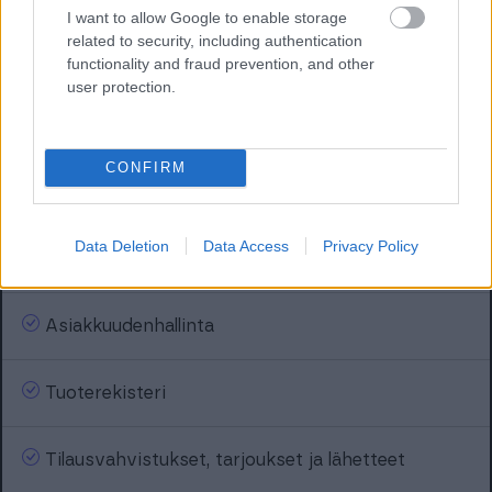
I want to allow Google to enable storage
related to security, including authentication
Laskutus
functionality and fraud prevention, and other
user protection.
Saatavien seuranta
CONFIRM
Maksumuistutukset ja hyvityslaskut
Data Deletion
Data Access
Privacy Policy
Myynnin raportointi
Asiakkuudenhallinta
Tuoterekisteri
Tilausvahvistukset, tarjoukset ja lähetteet