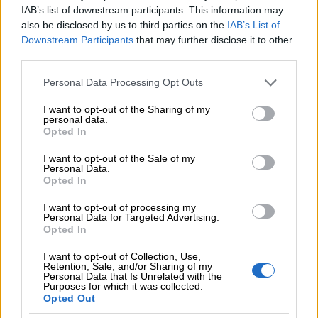
IAB’s list of downstream participants. This information may
also be disclosed by us to third parties on the
IAB’s List of
Downstream Participants
that may further disclose it to other
third parties.
Please note that this website/app uses one or more Google
Personal Data Processing Opt Outs
services and may gather and store information including but
not limited to your visit or usage behaviour. You may click to
I want to opt-out of the Sharing of my
Edullinen laskutusohjelma
personal data.
grant or deny consent to Google and its third-party tags to
Opted In
use your data for below specified purposes in below Google
consent section.
Edun jälkeen voit jatkaa käyttöä
I want to opt-out of the Sale of my
Personal Data.
kuukausimaksuttomalla Starter-laajuudella. Voit
Opted In
laskuttaa sillä 10 laskua vuodessa. Jos määrä on
I want to opt-out of processing my
kuitenkin liian pieni, voit tilata maksullisen laajuuden
Personal Data for Targeted Advertising.
Opted In
suoraan omalta tililtäsi.
I want to opt-out of Collection, Use,
Retention, Sale, and/or Sharing of my
Personal Data that Is Unrelated with the
Purposes for which it was collected.
Laskutusjaksot:
Opted Out