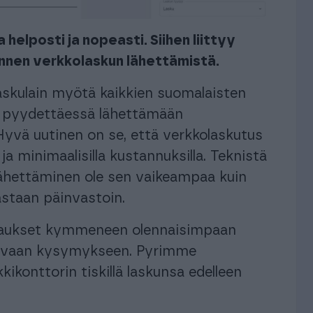
helposti ja nopeasti. Siihen liittyy
 ennen verkkolaskun lähettämistä.
skulain myötä kaikkien suomalaisten
ä pyydettäessä lähettämään
 Hyvä uutinen on se, että verkkolaskutus
ja minimaalisilla kustannuksilla. Teknistä
 lähettäminen ole sen vaikeampaa kuin
astaan päinvastoin.
vastaukset kymmeneen olennaisimpaan
skevaan kysymykseen. Pyrimme
kikonttorin tiskillä laskunsa edelleen