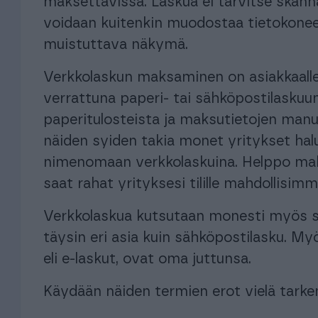
maksettavissa. Laskua ei tarvitse skanna
voidaan kuitenkin muodostaa tietokoneen
muistuttava näkymä.
Verkkolaskun maksaminen on asiakkaal
verrattuna paperi- tai sähköpostilaskuu
paperitulosteista ja maksutietojen man
näiden syiden takia monet yritykset ha
nimenomaan verkkolaskuina. Helppo mak
saat rahat yrityksesi tilille mahdollisim
Verkkolaskua kutsutaan monesti myös säh
täysin eri asia kuin sähköpostilasku. Myö
eli e-laskut, ovat oma juttunsa.
Käydään näiden termien erot vielä tarke