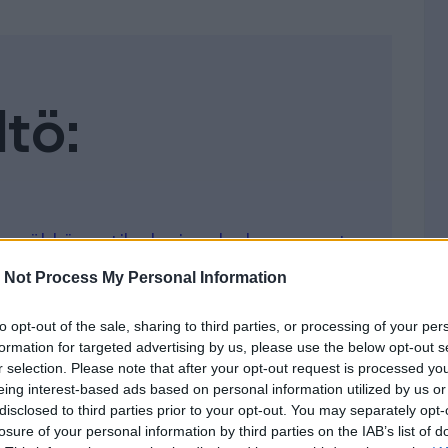
ltö:
u, sähköpostilasku ja e-lasku eroavat
 Not Process My Personal Information
n pienyrittäjälle?
to opt-out of the sale, sharing to third parties, or processing of your per
formation for targeted advertising by us, please use the below opt-out s
a vuonna 2020?
r selection. Please note that after your opt-out request is processed y
eing interest-based ads based on personal information utilized by us or
en vaatii ja miten aloitan
disclosed to third parties prior to your opt-out. You may separately opt-
losure of your personal information by third parties on the IAB’s list of