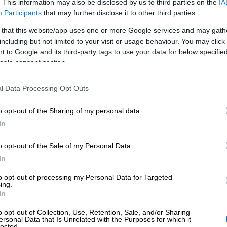
. This information may also be disclosed by us to third parties on the
IA
 ja vastaanottaminen käytännössä
Participants
that may further disclose it to other third parties.
 that this website/app uses one or more Google services and may gath
including but not limited to your visit or usage behaviour. You may click 
en saan verkkolaskuosoitteen?
 to Google and its third-party tags to use your data for below specifi
ogle consent section.
minen ja vastaanottaminen maksavat?
l Data Processing Opt Outs
askuosoitteen?
o opt-out of the Sharing of my personal data.
In
o opt-out of the Sale of my Personal Data.
In
lasku
to opt-out of processing my Personal Data for Targeted
ing.
In
o opt-out of Collection, Use, Retention, Sale, and/or Sharing
ersonal Data that Is Unrelated with the Purposes for which it
lected.