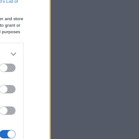
B’s List of
er and store
to grant or
ed purposes