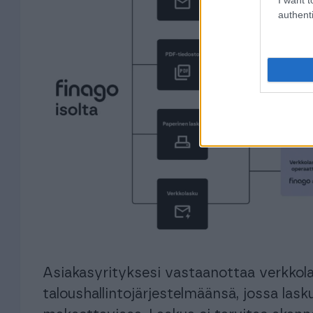
authenti
Asiakasyrityksesi vastaanottaa verkko
taloushallintojärjestelmäänsä, jossa lask