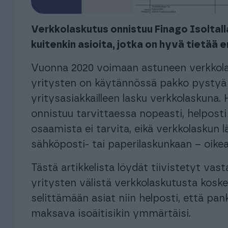
Verkkolaskutus onnistuu Finago Isoltalla 
kuitenkin asioita, jotka on hyvä tietää
Vuonna 2020 voimaan astuneen verkkola
yritysten on käytännössä pakko pysty
yritysasiakkailleen lasku verkkolaskuna.
onnistuu tarvittaessa nopeasti, helposti 
osaamista ei tarvita, eikä verkkolaskun
sähköposti- tai paperilaskunkaan – oike
Tästä artikkelista löydät tiivistetyt 
yritysten välistä verkkolaskutusta ko
selittämään asiat niin helposti, että pank
maksava isoäitisikin ymmärtäisi.