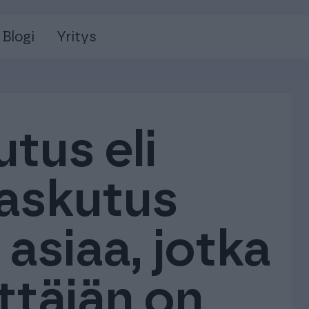
Blogi
Yritys
tus eli
laskutus
 asiaa, jotka
ittäjän on