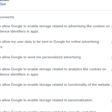
Out
uulle organisaatiolle lähetettävää
tajalle digitaalisessa ja koneluettavassa
consents
kuitenkaan tarvitse sen kummempaa
o allow Google to enable storage related to advertising like cookies on
un lähettämiseenkään.
evice identifiers in apps.
o allow my user data to be sent to Google for online advertising
usta tukeva laskutusohjelma, kuten
s.
to allow Google to send me personalized advertising.
jalle verkkolaskuoperaattorin avulla
attorin voit ajatella ikään kuin
o allow Google to enable storage related to analytics like cookies on
evice identifiers in apps.
oka vastaanottaa laskut ja välittää ne
o allow Google to enable storage related to functionality of the website
o allow Google to enable storage related to personalization.
o allow Google to enable storage related to security, including