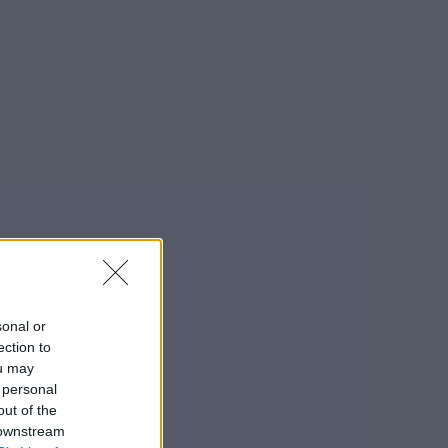
sonal or
ection to
ou may
 personal
out of the
 downstream