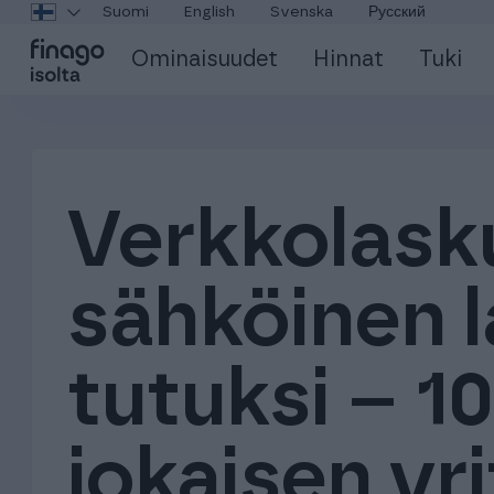
Suomi
English
Svenska
Русский
Ominaisuudet
Hinnat
Tuki
Verkkolasku
sähköinen 
tutuksi – 10
jokaisen yr