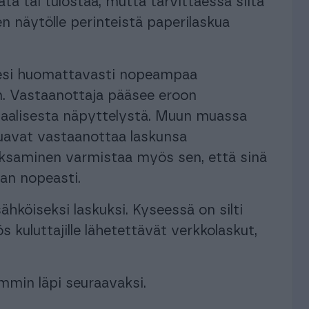
ta tai tulostaa, mutta tarvittaessa siitä
 näytölle perinteistä paperilaskua
lesi huomattavasti nopeampaa
n. Vastaanottaja pääsee eroon
uaalisesta näpyttelystä. Muun muassa
luavat vastaanottaa laskunsa
saminen varmistaa myös sen, että sinä
man nopeasti.
köiseksi laskuksi. Kyseessä on silti
s kuluttajille lähetettävät verkkolaskut,
mmin läpi seuraavaksi.