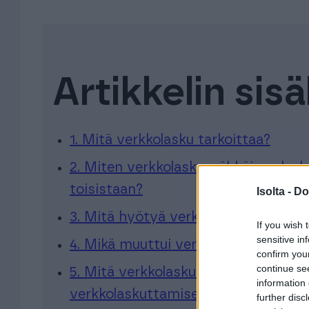
Artikkelin sisä
1. Mitä verkkolasku tarkoittaa?
2. Miten verkkolasku, sähköinen lask
toisistaan?
Isolta -
Do
3. Mitä
h
yötyä verkkolaskutuksesta o
If you wish 
sensitive in
4. Mikä muuttui verkkolaskutuksess
confirm you
continue se
5. Mitä verkkolaskutukseen siirtymin
information 
verkkolaskuttamisen?
further disc