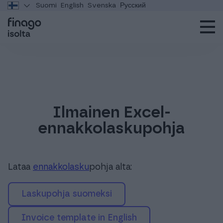
Suomi
English
Svenska
Русский
Ilmainen Excel-
ennakkolaskupohja
Lataa
ennakkolasku
pohja alta:
Laskupohja suomeksi
Invoice template in English