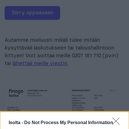
Siirry oppaaseen
Autamme mieluusti mikäli tulee mitään
kysyttävää laskutukseen tai taloushallintoon
liittyen! Voit soittaa meille 0207 181 710 (pvm)
tai
lähettää meille viestin
.
Isolta -
Do Not Process My Personal Information