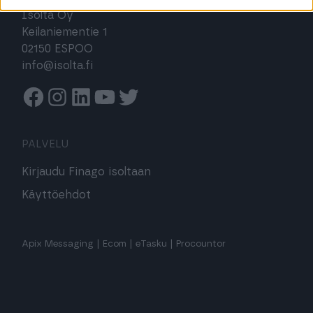
Isolta Oy
Keilaniementie 1
02150 ESPOO
info@isolta.fi
Facebook
Instagram
Linkedin
Youtube
Twitter
PALVELU
Kirjaudu Finago isoltaan
Käyttöehdot
Apix Messaging
|
Ecom
|
eTasku
|
Procountor