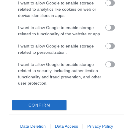
I want to allow Google to enable storage
Yhteistyöt
related to analytics like cookies on web or
device identifiers in apps.
I want to allow Google to enable storage
LISÄPALVELUT
related to functionality of the website or app.
Verkkolaskutus
I want to allow Google to enable storage
Ostolaskut
related to personalization.
Laskurahoitus
I want to allow Google to enable storage
Perintäpalvelu
related to security, including authentication
functionality and fraud prevention, and other
Palkanmaksu
user protection.
Maksuvalvonta
Maksuhäiriöiden tarkistus
CONFIRM
Tulostuspalvelu
Data Deletion
Data Access
Privacy Policy
YHTEYSTIEDOT