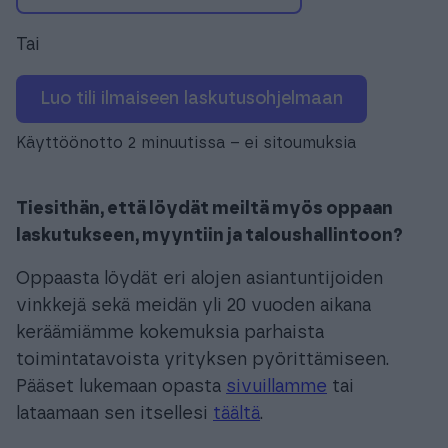
Tai
Luo tili ilmaiseen laskutusohjelmaan
Käyttöönotto 2 minuutissa – ei sitoumuksia
Tiesithän, että löydät meiltä myös oppaan
laskutukseen, myyntiin ja taloushallintoon?
Oppaasta löydät eri alojen asiantuntijoiden
vinkkejä sekä meidän yli 20 vuoden aikana
keräämiämme kokemuksia parhaista
toimintatavoista yrityksen pyörittämiseen.
Pääset lukemaan opasta
sivuillamme
tai
lataamaan sen itsellesi
täältä
.