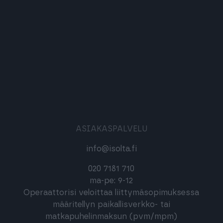
ASIAKASPALVELU
info@isolta.fi
020 7181 710
ma-pe: 9-12
Operaattorisi veloittaa liittymäsopimuksessa
määritellyn paikallisverkko- tai
matkapuhelinmaksun (pvm/mpm)