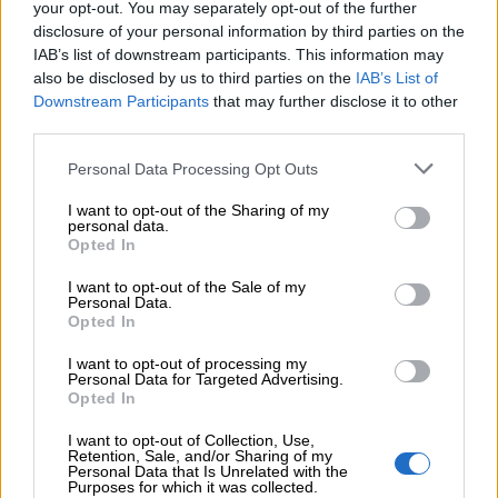
your opt-out. You may separately opt-out of the further
disclosure of your personal information by third parties on the
En faktura är helt enkelt ett dokument som
IAB’s list of downstream participants. This information may
innehåller ett betalningskrav från dig till din
also be disclosed by us to third parties on the
IAB’s List of
Downstream Participants
that may further disclose it to other
kund – men samtidigt också mycket annat. När
third parties.
du fakturerar måste du beakta
kundupplevelsen, skattekraven och ditt eget
Please note that this website/app uses one or more Google
Personal Data Processing Opt Outs
services and may gather and store information including but
behov av att få in pengar. En faktura är
not limited to your visit or usage behaviour. You may click to
I want to opt-out of the Sharing of my
dessutom en grundpelare för bokföringen. Ett
personal data.
grant or deny consent to Google and its third-party tags to
Opted In
bra faktureringsprogram hjälper dig med allt
use your data for below specified purposes in below Google
consent section.
detta.
I want to opt-out of the Sale of my
Personal Data.
Opted In
Läs mera
I want to opt-out of processing my
Personal Data for Targeted Advertising.
Opted In
I want to opt-out of Collection, Use,
Retention, Sale, and/or Sharing of my
Personal Data that Is Unrelated with the
Purposes for which it was collected.