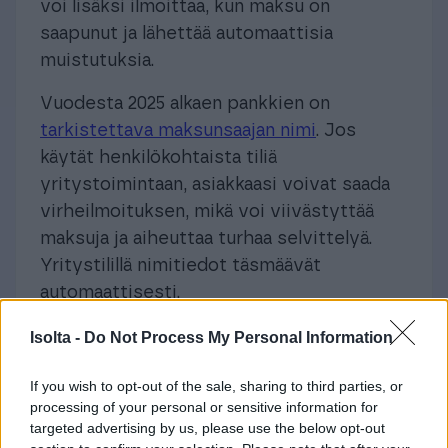
voi lisäksi ilmoittaa, kun maksu on
saapunut ja lähettää automaattisia
muistutuksia.
Vuodesta 2025 alkaen pankkien on
tarkistettava maksunsaajan nimi
. Jos
käytät henkilökohtaista tiliä
yritystoimintaan, asiakkaasi voivat saada
virheilmoituksen, mikä voi viivästyttää
maksuja ja aiheuttaa turhaa selvittelyä.
Yritystilillä nimitiedot täsmäävät
automaattisesti.
Isolta -
Do Not Process My Personal Information
Valitse itsellesi sopivin
yritystili
If you wish to opt-out of the sale, sharing to third parties, or
processing of your personal or sensitive information for
targeted advertising by us, please use the below opt-out
Yritystilin avaaminen voi tuntua hankalalta,