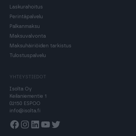
Laskurahoitus
Perintäpalvelu
Palkanmaksu
Maksuvalvonta
Maksuhäiriöiden tarkistus
Tulostuspalvelu
YHTEYSTIEDOT
Isolta Oy
Keilaniementie 1
02150 ESPOO
info@isolta.fi
Facebook
Instagram
Linkedin
Youtube
Twitter