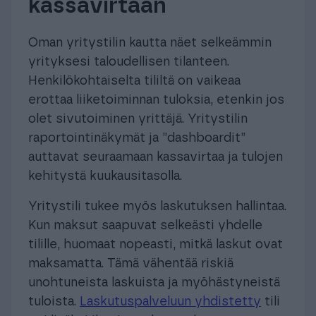
kassavirtaan
Oman yritystilin kautta näet selkeämmin
yrityksesi taloudellisen tilanteen.
Henkilökohtaiselta tililtä on vaikeaa
erottaa liiketoiminnan tuloksia, etenkin jos
olet sivutoiminen yrittäjä. Yritystilin
raportointinäkymät ja ”dashboardit”
auttavat seuraamaan kassavirtaa ja tulojen
kehitystä kuukausitasolla.
Yritystili tukee myös laskutuksen hallintaa.
Kun maksut saapuvat selkeästi yhdelle
tilille, huomaat nopeasti, mitkä laskut ovat
maksamatta. Tämä vähentää riskiä
unohtuneista laskuista ja myöhästyneistä
tuloista.
Laskutuspalveluun yhdistetty
tili