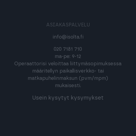
ASIAKASPALVELU
info@isolta.fi
020 7181 710
ma-pe: 9-12
Operaattorisi veloittaa liittymäsopimuksessa
määritellyn paikallisverkko- tai
matkapuhelinmaksun (pvm/mpm)
mukaisesti.
Usein kysytyt kysymykset