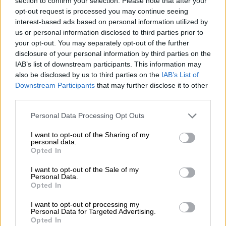
section to confirm your selection. Please note that after your
sillä pankkien hinnastot ja palvelut
opt-out request is processed you may continue seeing
vaihtelevat. Siksi
vaihtoehtojen vertailu
interest-based ads based on personal information utilized by
us or personal information disclosed to third parties prior to
on tärkeää. Perinteisten pankkien lisäksi
your opt-out. You may separately opt-out of the further
markkinoilla on digitaalisia
disclosure of your personal information by third parties on the
palveluntarjoajia, kuten Holvi, jotka
IAB’s list of downstream participants. This information may
tarjoavat yritystilin ohella laskutusta,
also be disclosed by us to third parties on the
IAB’s List of
Downstream Participants
that may further disclose it to other
verkkokaupan ja kirjanpidon tukea. Näin
third parties.
yrittäjä voi valita tarpeisiinsa sopivan ja
Please note that this website/app uses one or more Google
kustannuksiltaan selkeän kokonaisuuden.
Personal Data Processing Opt Outs
services and may gather and store information including but
not limited to your visit or usage behaviour. You may click to
I want to opt-out of the Sharing of my
Yritystilin avulla arki selkeytyy: talous
personal data.
grant or deny consent to Google and its third-party tags to
pysyy hallinnassa, laskutus toimii ajallaan
Opted In
use your data for below specified purposes in below Google
ja kirjanpitoon liittyvä työ vähenee. Siksi
consent section.
I want to opt-out of the Sale of my
Personal Data.
erillinen yritystili on järkevä valinta lähes
Opted In
jokaiselle yrittäjälle – ja toiminimen
pankkitili on usein ensimmäinen askel
I want to opt-out of processing my
Personal Data for Targeted Advertising.
kohti järjestelmällisempää taloudenpitoa.
Opted In