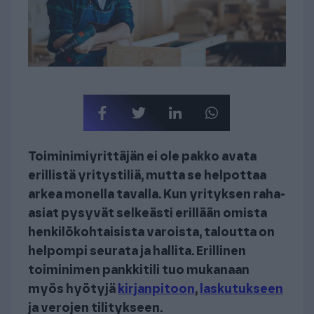
Toiminimiyrittäjän ei ole pakko avata
erillistä yritystiliä, mutta se helpottaa
arkea monella tavalla. Kun yrityksen raha-
asiat pysyvät selkeästi erillään omista
henkilökohtaisista varoista, taloutta on
helpompi seurata ja hallita. Erillinen
toiminimen pankkitili tuo mukanaan
myös hyötyjä
kirjanpitoon
,
laskutukseen
ja verojen tilitykseen.