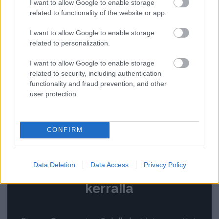
I want to allow Google to enable storage
viitemaksuaineistoa tai merkitä laskuja
related to functionality of the website or app.
manuaalisesti maksetuiksi.
I want to allow Google to enable storage
related to personalization.
I want to allow Google to enable storage
Tutustu Flex-yritystiliin
related to security, including authentication
functionality and fraud prevention, and other
user protection.
CONFIRM
Taloushallinnon työkalut ja
Data Deletion
Data Access
Privacy Policy
kirjanpitäjän ohjelmistot
kerralla