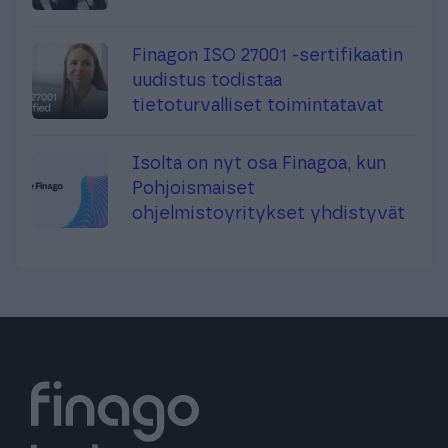
Finagon ISO 27001 -sertifikaatin
uudistus todistaa
tietoturvalliset toimintatavat
Isolta on nyt osa Finagoa, kun
Pohjoismaiset
ohjelmistoyritykset yhdistyvät