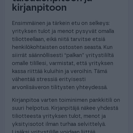
kirjanpitoon
Ensimmäinen ja tärkein etu on selkeys:
yrityksen tulot ja menot pysyvät omalla
tiliotteellaan, eikä niitä tarvitse etsiä
henkilökohtaisten ostosten seasta. Kun
siirrät säännöllisesti “palkan” yritystililtä
omalle tilillesi, varmistat, että yrityksen
kassa riittää kuluihin ja veroihin. Tämä
vähentää stressiä erityisesti
arvonlisäveron tilitysten yhteydessä.
Kirjanpitoa varten toiminimen pankkitili on
suuri helpotus. Kirjanpitäjä näkee yhdestä
tiliotteesta yrityksen tulot, menot ja
yksityisotot ilman turhaa selvittelyä.
Lisäksi yritystilille voidaan liittää