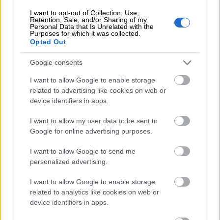
I want to opt-out of Collection, Use,
Retention, Sale, and/or Sharing of my
Personal Data that Is Unrelated with the
Purposes for which it was collected.
Opted Out
Google consents
Kuukausimaksuton Flex-
I want to allow Google to enable storage
yritystili Finago Isoltan
related to advertising like cookies on web or
device identifiers in apps.
asiakkaille
I want to allow my user data to be sent to
Holvi tarjoaa kuukausimaksuttoman
Google for online advertising purposes.
suomalaisen IBAN-tilin sekä
I want to allow Google to send me
pikamaksut yrityksellesi. Holvista voit
personalized advertising.
tehdä myös ulkomaanmaksuja.
I want to allow Google to enable storage
Näet myyntilaskujen maksutilanteen
related to analytics like cookies on web or
device identifiers in apps.
helposti ja nopeasti. Sinun ei tarvitse
enää hakea pankista