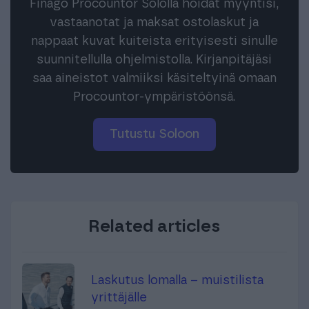
Finago Procountor Sololla hoidat myyntisi,
vastaanotat ja maksat ostolaskut ja
nappaat kuvat kuiteista erityisesti sinulle
suunnitellulla ohjelmistolla. Kirjanpitäjäsi
saa aineistot valmiiksi käsiteltyinä omaan
Procountor-ympäristöönsä.
Tutustu Soloon
Related articles
Laskutus lomalla – muistilista
yrittäjälle