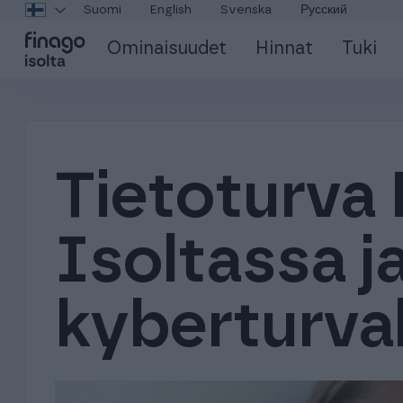
Suomi
English
Svenska
Русский
Ominaisuudet
Hinnat
Tuki
Tietoturva 
Isoltassa ja
kyberturval