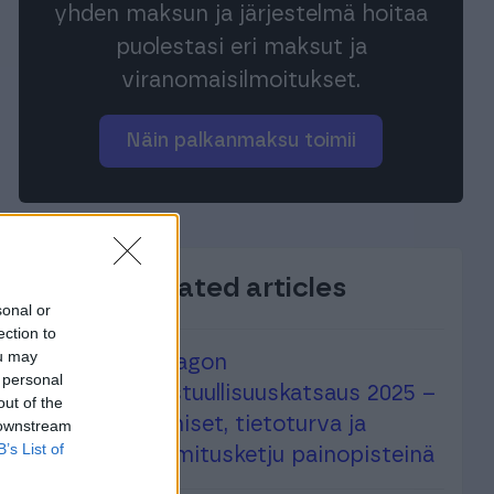
yhden maksun ja järjestelmä hoitaa
puolestasi eri maksut ja
viranomaisilmoitukset.
Näin palkanmaksu toimii
Related articles
sonal or
ection to
ou may
Finagon
 personal
vastuullisuuskatsaus 2025 –
out of the
ihmiset, tietoturva ja
 downstream
B’s List of
toimitusketju painopisteinä