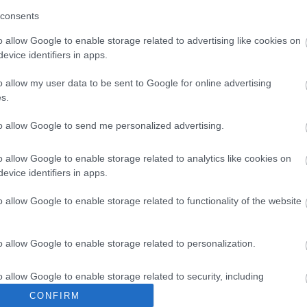
ojatakseen järjestelmiä ja tietoja
consents
merkittävistä poikkeamista ja kyberuhista
o allow Google to enable storage related to advertising like cookies on
evice identifiers in apps.
iskinarviointeja ja päivitettävä
o allow my user data to be sent to Google for online advertising
ttuvia uhkia.
s.
to allow Google to send me personalized advertising.
o allow Google to enable storage related to analytics like cookies on
evice identifiers in apps.
o allow Google to enable storage related to functionality of the website
o allow Google to enable storage related to personalization.
o allow Google to enable storage related to security, including
cation functionality and fraud prevention, and other user protection.
CONFIRM