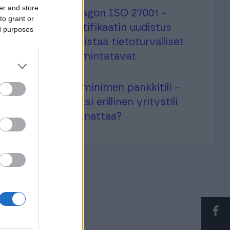
er and store
Finagon ISO 27001 -
to grant or
sertifikaatin uudistus
ed purposes
todistaa tietoturvalliset
toimintatavat
Toiminimen pankkitili –
miksi erillinen yritystili
kannattaa?