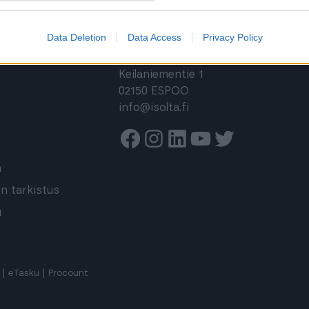
YHTEYSTIEDOT
Data Deletion
Data Access
Privacy Policy
s
Isolta Oy
Keilaniementie 1
02150 ESPOO
info@isolta.fi
Facebook
Instagram
Linkedin
Youtube
Twitter
a
n tarkistus
u
|
eTasku
|
Procount