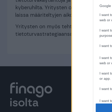
tietoturvakäytäntöjä ja -toimenpiteitä su
Google 
kyberuhilta. Yritysten on raportoitava 
I want t
laissa määriteltyjen aikojen puitteissa.
web or d
Yritysten on myös tehtävä säännöllisiä r
I want t
tietoturvastrategiaansa vastaamaan muu
purpose
I want 
I want t
web or d
I want t
or app.
I want t
I want t
authenti