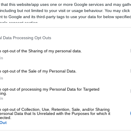
 that this website/app uses one or more Google services and may gath
suuslaki
ja se, että asiakkaamme voivat
including but not limited to your visit or usage behaviour. You may click 
 to Google and its third-party tags to use your data for below specifi
tojamme tietoturvallisesti,
on tärkeää
.
ogle consent section.
, muita säännösmuutoksia sekä alan
l Data Processing Opt Outs
S2-direktiiviä
, johon perustuva
o opt-out of the Sharing of my personal data.
omessa 8.4.2025. Sen myötä vahvistamme
In
a omassa toiminnassamme.
o opt-out of the Sale of my Personal Data.
In
allisuuslaki
to opt-out of processing my Personal Data for Targeted
ing.
yksille?
In
o opt-out of Collection, Use, Retention, Sale, and/or Sharing
ersonal Data that Is Unrelated with the Purposes for which it
lected.
 monin tavoin. Yrityksillä on oltava
Out