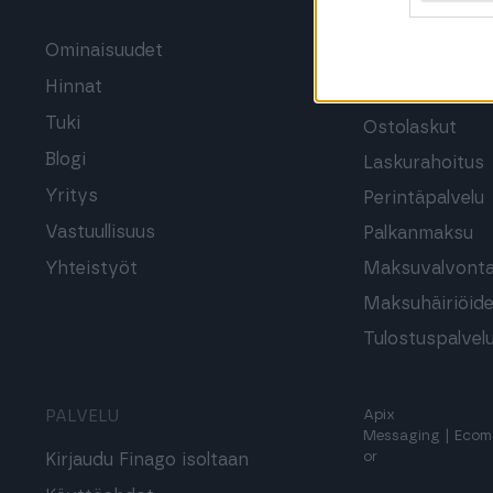
LISÄPALVELUT
Ominaisuudet
Hinnat
Verkkolaskutu
Tuki
Ostolaskut
Blogi
Laskurahoitus
Yritys
Perintäpalvelu
Vastuullisuus
Palkanmaksu
Yhteistyöt
Maksuvalvont
Maksuhäiriöide
Tulostuspalvel
PALVELU
Apix
Messaging
|
Ecom
or
Kirjaudu Finago isoltaan