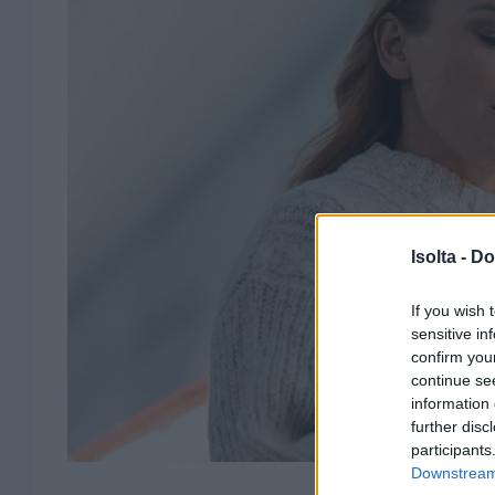
Isolta -
Do
If you wish 
sensitive in
confirm you
continue se
information 
further disc
participants
Downstream 