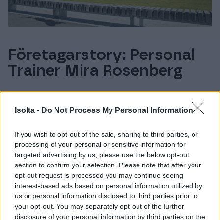
Företagarstory: Personal
Trainer Mira Rosenberg
I den här artikeln presenterar vi Personal
Trainer Mira Rosenberg och hennes väg till
Isolta -
Do Not Process My Personal Information
entreprenör. Hon delar med sig sin historia om
If you wish to opt-out of the sale, sharing to third parties, or
varför det lönar sig att lita på sina egna styrkor
processing of your personal or sensitive information for
och hur osäkerhet och utmaningar kan leda till
targeted advertising by us, please use the below opt-out
ett framgångsrikt företag. När skolbänken inte
section to confirm your selection. Please note that after your
opt-out request is processed you may continue seeing
lockade och det var svårt att hitta sin egen…
interest-based ads based on personal information utilized by
us or personal information disclosed to third parties prior to
your opt-out. You may separately opt-out of the further
disclosure of your personal information by third parties on the