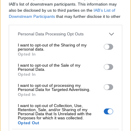
IAB’s list of downstream participants. This information may
also be disclosed by us to third parties on the
IAB’s List of
Downstream Participants
that may further disclose it to other
third parties.
Please note that this website/app uses one or more Google
Personal Data Processing Opt Outs
services and may gather and store information including but
not limited to your visit or usage behaviour. You may click to
I want to opt-out of the Sharing of my
personal data.
grant or deny consent to Google and its third-party tags to
Opted In
use your data for below specified purposes in below Google
consent section.
I want to opt-out of the Sale of my
Personal Data.
Opted In
I want to opt-out of processing my
Personal Data for Targeted Advertising.
Opted In
Ta upp dessa 10 saker i din
registerbeskrivning när
I want to opt-out of Collection, Use,
Retention, Sale, and/or Sharing of my
Personal Data that Is Unrelated with the
den nya
Purposes for which it was collected.
Opted Out
dataskyddsförordningen