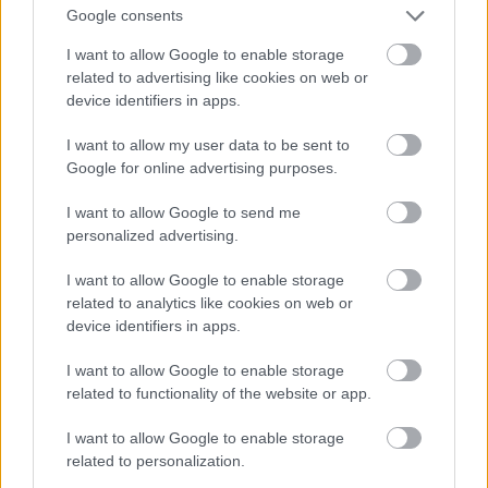
är här
Google consents
I want to allow Google to enable storage
Artikeln baserar sig på
related to advertising like cookies on web or
device identifiers in apps.
den registerbeskrivningsmodell som
Dataombudsmannen erbjuder. Vi
I want to allow my user data to be sent to
rekommenderar dig att kontrollera din egen
Google for online advertising purposes.
registerbeskrivning med myndigheterna eller
I want to allow Google to send me
en jurist. Redan innan den nya
personalized advertising.
dataskyddsförordningen har en
registerbeskrivning varit obligatorisk för alla
I want to allow Google to enable storage
related to analytics like cookies on web or
som upprätthåller ett personregister. Den nya
device identifiers in apps.
datasyddsförordningen sätter vissa nya
förutsättningar för registerbeskrivningen. I
I want to allow Google to enable storage
related to functionality of the website or app.
denhär artikeln tar vi upp de mest centrala
som…
I want to allow Google to enable storage
related to personalization.