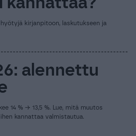
ili kannattaa?
 hyötyjä kirjanpitoon, laskutukseen ja
6: alennettu
e
kee 14 % → 13,5 %. Lue, mitä muutos
n siihen kannattaa valmistautua.