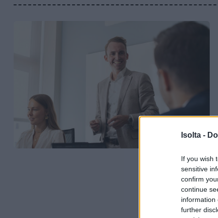
Isolta -
Do
If you wish 
sensitive in
confirm you
continue se
information 
further disc