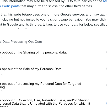
. This information may also be disclosed by us to third parties on the
IA
Participants
that may further disclose it to other third parties.
 that this website/app uses one or more Google services and may gath
including but not limited to your visit or usage behaviour. You may click 
Kirjanpito
 to Google and its third-party tags to use your data for below specifi
ogle consent section.
Jokaisella yrittäjällä on vastuuna ja velvollis
l Data Processing Opt Outs
kirjanpidon hoitamiseen täältä.
o opt-out of the Sharing of my personal data.
In
o opt-out of the Sale of my Personal Data.
In
to opt-out of processing my Personal Data for Targeted
ing.
In
Taloushallinto
o opt-out of Collection, Use, Retention, Sale, and/or Sharing
ersonal Data that Is Unrelated with the Purposes for which it
lected.