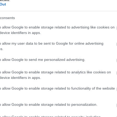
Out
Yrityksen taloushallinto muodostuu myynti- 
kuin ilmaa, jota yrittäjä hengittää tai kasvun 
consents
sataa kun myynti toimii. Myyntisaatavan vast
o allow Google to enable storage related to advertising like cookies on
ostoistasi velkaa.
evice identifiers in apps.
o allow my user data to be sent to Google for online advertising
s.
to allow Google to send me personalized advertising.
Aloittavan yritt
o allow Google to enable storage related to analytics like cookies on
artikkelisarja os
evice identifiers in apps.
o allow Google to enable storage related to functionality of the website
Taloushallinto
o allow Google to enable storage related to personalization.
Aloittavien yrittäjien kokemuksia jakavassa 
o allow Google to enable storage related to security, including