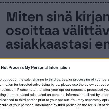
Miten sinä kirjan
osoittaa välittä
asiakkaastasi 
Teimme kyselytutkimuksen asiakkaillemme sy
 Not Process My Personal Information
kirjanpitoon ja taloushallintoon. Halusimme se
välisestä suhteesta ryppyjä. Tutkimme onge
to opt-out of the sale, sharing to third parties, or processing of your per
kokoamisessa ja sen välittämisessä kirjanpitä
formation for targeted advertising by us, please use the below opt-out s
r selection. Please note that after your opt-out request is processed y
kysymyksiä osapuolilla on toisilleen. Pyrki
eing interest-based ads based on personal information utilized by us or
yrittäjän välistä yhteistyötä – tähän haimm
disclosed to third parties prior to your opt-out. You may separately opt-
saimmekin yli 200. Suurin osa…
losure of your personal information by third parties on the IAB’s list of