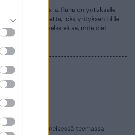
ja ostoreskontrasta. Raha on yritykselle
mahdollistavaa vettä, joka yrityksen tilille
apuoli on ostovelka eli se, mitä olet
äjän
a 6:
artikkelisarjan viimeisessä teemassa