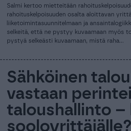
Salmi kertoo mietteitään rahoituskelpoisuud
rahoituskelpoisuuden osalta aloittavan yrittä
liiketoimintasuunnitelmaan ja ansaintalogiikka
selkeitä, että ne pystyy kuvaamaan myös toi
pystyä selkeästi kuvaamaan, mistä raha…
Sähköinen talou
vastaan perinte
taloushallinto –
sooloyrittäjälle