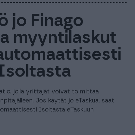
kö jo Finago
a myyntilaskut
i automaattisesti
Isoltasta
tio, jolla yrittäjät voivat toimittaa
anpitäjälleen. Jos käytät jo eTaskua, saat
omaattisesti Isoltasta eTaskuun