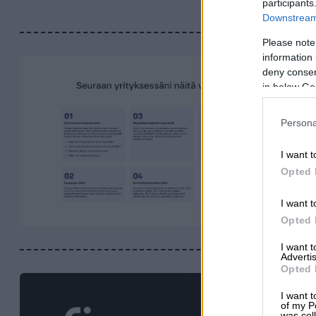
participants
Downstream 
Please note
information 
deny consent
in below Go
Persona
I want t
Opted 
I want t
Opted 
I want 
Advertis
Opted 
I want t
of my P
was col