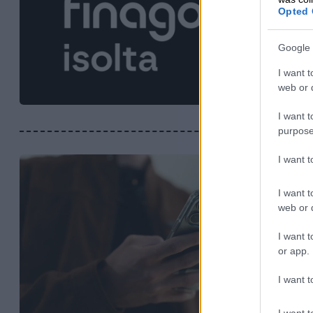
Opted 
Google 
I want t
web or d
I want t
purpose
I want 
I want t
web or d
I want t
or app.
I want t
I want t