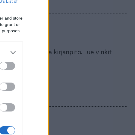
B’s List of
er and store
to grant or
ed purposes
uutena yrityksensä kirjanpito. Lue vinkit