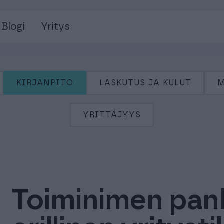
Blogi
Yritys
KIRJANPITO
LASKUTUS JA KULUT
M
YRITTÄJYYS
Toiminimen pankk