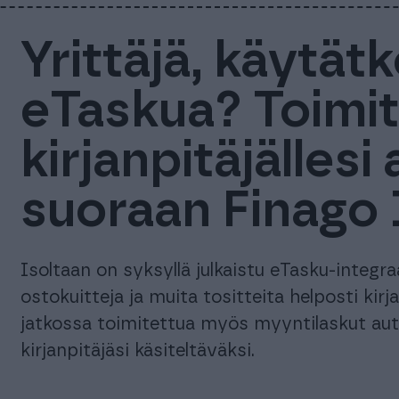
Yrittäjä, käytät
eTaskua? Toimit
kirjanpitäjälles
suoraan Finago 
Isoltaan on syksyllä julkaistu eTasku-integraa
ostokuitteja ja muita tositteita helposti kirj
jatkossa toimitettua myös myyntilaskut aut
kirjanpitäjäsi käsiteltäväksi.