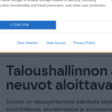
tutustutaan taloushallinnon arkeen. Artikkeli
cation functionality and fraud prevention, and other user protection.
taloushallintoon kuuluu. Tarkastellaan mitä 
tärkeänä ja mistä taloushallinnon rutiinit ko
monia tärkeitä tehtäviä; laskutus, ostolaskujen
CONFIRM
palkanlaskenta, työnantaja- ja veroilmoituste
Taloushallinnon tehtävät vaihtelevat eri yri
Data Deletion
Data Access
Privacy Policy
Taloushallinnon
neuvot aloittaval
Sixones on talousjohtamisen palveluita tarjo
suunnittelussa, seuraamisessa ja ennustami