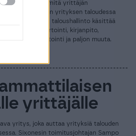
ssä käydään läpi mitä yrittäjän
yrittäjät pitää oman yrityksen taloudessa
ostuvat. Yrityksen taloushallinto käsittää
 käsittely, raportointi, kirjanpito,
n laadinta, budjetointi ja paljon muuta.
tyksissä, mutta…
 ammattilaisen
le yrittäjälle
ava yritys, joka auttaa yrityksiä talouden
sessa. Sixonesin toimitusjohtajan Sampo