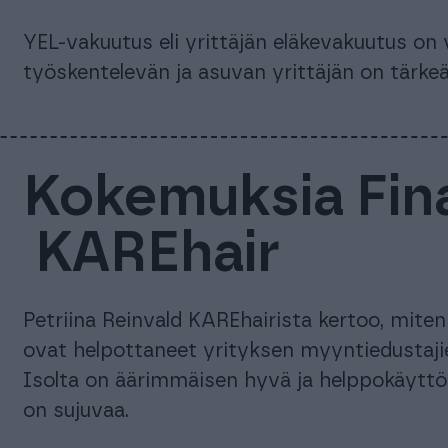
YEL-vakuutus eli yrittäjän eläkevakuutus on
työskentelevän ja asuvan yrittäjän on tärkeää
Kokemuksia Fina
KAREhair
Petriina Reinvald KAREhairista kertoo, miten
ovat helpottaneet yrityksen myyntiedustaji
Isolta on äärimmäisen hyvä ja helppokäyttöi
on sujuvaa.