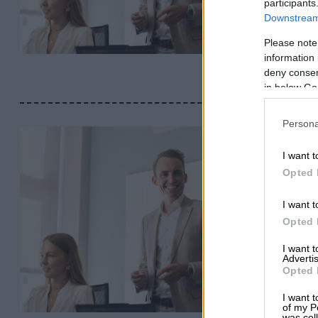
participants
Downstream 
Please note
information 
deny consent
in below Go
Persona
I want t
Opted 
I want t
Opted 
I want 
Advertis
Opted 
I want t
of my P
was col