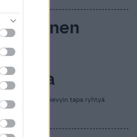
ustaminen
oitat
ttajana
a paperitöiltään kevyin tapa ryhtyä
sivutoimisesti.