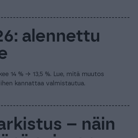
6: alennettu
e
kee 14 % → 13,5 %. Lue, mitä muutos
n siihen kannattaa valmistautua.
rkistus – näin