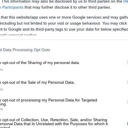
. This information may also be disclosed by us to third parties on the
IA
Yrittäjäksi ryhtyminen ei ole käytännön tasol
Participants
that may further disclose it to other third parties.
tärkeimmistä osa-alueista on silti hyvä tietä
 that this website/app uses one or more Google services and may gath
vinkeillä.
including but not limited to your visit or usage behaviour. You may click 
 to Google and its third-party tags to use your data for below specifi
ogle consent section.
l Data Processing Opt Outs
Liiketoimintasu
o opt-out of the Sharing of my personal data.
laatiminen – tut
In
o opt-out of the Sale of my Personal Data.
sisältöön ja LTS
In
to opt-out of processing my Personal Data for Targeted
ing.
In
Milloin liiketoimintasuunnitelma on pakolline
huomioida? Tutustu LTS:n sisältöön ja LTS-po
o opt-out of Collection, Use, Retention, Sale, and/or Sharing
ersonal Data that Is Unrelated with the Purposes for which it
lected.