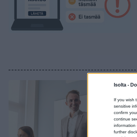
Isolta -
Do
If you wish 
sensitive in
confirm you
continue se
information 
further disc