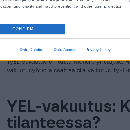
TyEL-vakuutus:
cation functionality and fraud prevention, and other user protection.
työnantajan
CONFIRM
vakuutusmaksui
Data Deletion
Data Access
Privacy Policy
TyEL-vakuutus on tuttu monelle yrittäjälle.
vakuutusyhtiöllä saattaa olla vaikutus TyEL
YEL-vakuutus: K
tilanteessa?