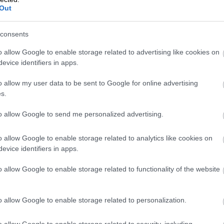
Out
consents
Toiminimen per
o allow Google to enable storage related to advertising like cookies on
evice identifiers in apps.
haltuun – näin al
o allow my user data to be sent to Google for online advertising
yksityisenä
s.
to allow Google to send me personalized advertising.
elinkeinonharjoi
o allow Google to enable storage related to analytics like cookies on
evice identifiers in apps.
Toiminimen perustaminen on nopein, halvin j
o allow Google to enable storage related to functionality of the website
harjoittamaan yritystoimintaa joko pää- tai 
o allow Google to enable storage related to personalization.
o allow Google to enable storage related to security, including