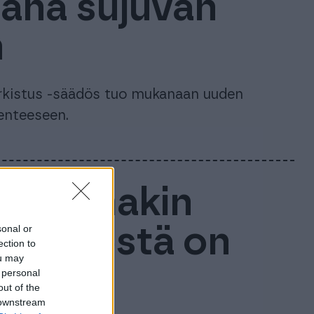
jänä sujuvan
n
rkistus -säädös tuo mukanaan uuden
enteeseen.
jä? Ainakin
sonal or
täjyydestä on
ection to
ou may
lta
 personal
out of the
 downstream