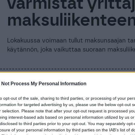
varmistat yrittä
maksuliikentee
Lokakuussa voimaan tullut maksunsaajan ta
käytännön, joka vaikuttaa suoraan maksuliik
Sinustako yrittä
 Not Process My Personal Information
to opt-out of the sale, sharing to third parties, or processing of your per
nämä asiat yrit
formation for targeted advertising by us, please use the below opt-out s
r selection. Please note that after your opt-out request is processed y
tiedettävä enna
eing interest-based ads based on personal information utilized by us or
disclosed to third parties prior to your opt-out. You may separately opt-
losure of your personal information by third parties on the IAB’s list of