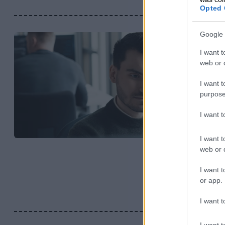
Opted 
Google 
I want t
web or d
I want t
purpose
I want 
I want t
web or d
I want t
or app.
I want t
I want t