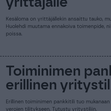
yrittäjälle
Kesäloma on yrittäjällekin ansaittu tauko, mu
Huolehdi muutama ennakoiva toimenpide, niin 
poissa.
Toiminimen pankk
erillinen yrityst
Erillinen toiminimen pankkitili tuo mukanaan
verojen tilitykseen. Tutustu yritystiliin.