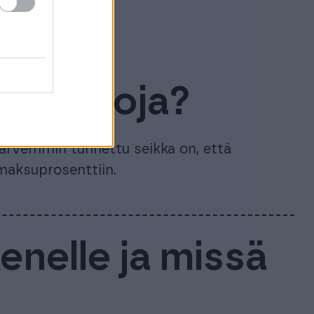
 Onko
ssa eroja?
 Harvemmin tunnettu seikka on, että
-maksuprosenttiin.
enelle ja missä