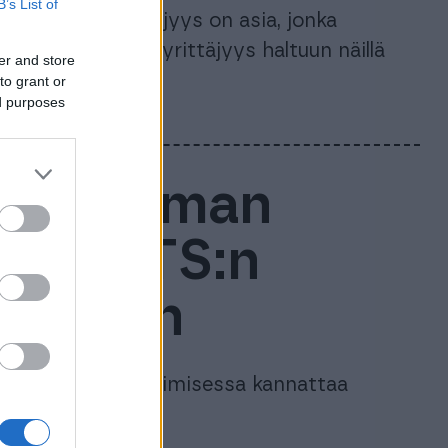
B’s List of
la vaikeaa. Yrittäjyys on asia, jonka
ä etukäteen. Ota yrittäjyys haltuun näillä
er and store
to grant or
ed purposes
unnitelman
ustu LTS:n
-pohjiin
n, ja mitä sen laatimisessa kannattaa
hjiin.