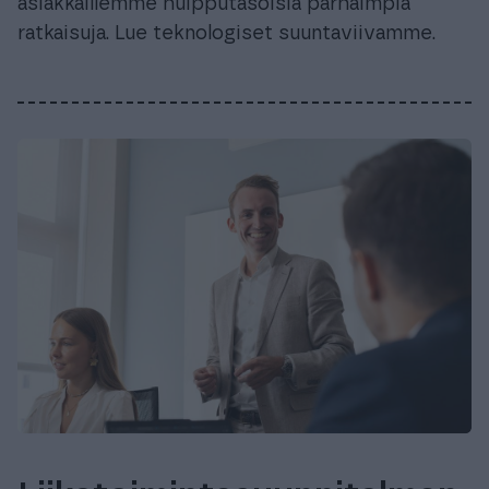
asiakkaillemme huipputasoisia parhaimpia
ratkaisuja. Lue teknologiset suuntaviivamme.