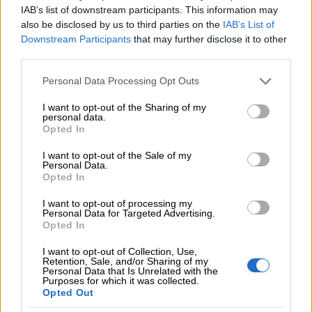
Seuraamme aktiivisesti lakiuudistuksia, muita
IAB’s list of downstream participants. This information may
säännösmuutoksia sekä alan parhaita käytäntöjä.
also be disclosed by us to third parties on the
IAB’s List of
Downstream Participants
that may further disclose it to other
third parties.
Please note that this website/app uses one or more Google
Personal Data Processing Opt Outs
services and may gather and store information including but
not limited to your visit or usage behaviour. You may click to
I want to opt-out of the Sharing of my
personal data.
grant or deny consent to Google and its third-party tags to
Opted In
use your data for below specified purposes in below Google
consent section.
I want to opt-out of the Sale of my
Personal Data.
Opted In
I want to opt-out of processing my
Personal Data for Targeted Advertising.
Opted In
I want to opt-out of Collection, Use,
Retention, Sale, and/or Sharing of my
Personal Data that Is Unrelated with the
Yhdessä kohti
Purposes for which it was collected.
Opted Out
vastuullisempaa