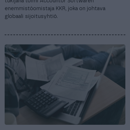
tukijana toimi Accountor Softwaren
enemmistöomistaja KKR, joka on johtava
globaali sijoitusyhtiö.