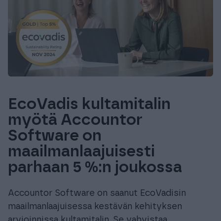
EcoVadis kultamitalin
myötä Accountor
Software on
maailmanlaajuisesti
parhaan 5 %:n joukossa
Accountor Software on saanut EcoVadisin
maailmanlaajuisessa kestävän kehityksen
arvioinnissa kultamitalin. Se vahvistaa