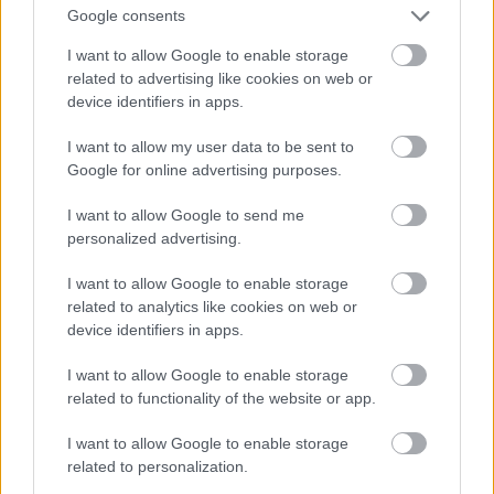
tulevaisuutta – vuoden
Google consents
2024
I want to allow Google to enable storage
related to advertising like cookies on web or
vastuullisuustuloksemme
device identifiers in apps.
julkaistu
I want to allow my user data to be sent to
Google for online advertising purposes.
Isolta tukee nykyisen ja tulevan
yritysvastuullisuuteen liittyvän lainsäädännön
I want to allow Google to send me
personalized advertising.
noudattamista. Lue Isoltan vuoden 2024
vastuullisuustulos.
I want to allow Google to enable storage
related to analytics like cookies on web or
device identifiers in apps.
I want to allow Google to enable storage
related to functionality of the website or app.
I want to allow Google to enable storage
related to personalization.