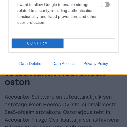
I want to allow Google to enable storage
related to security, including authentication
functionality and fraud prevention, and other
user protection.
CONFIRM
Accountor Software on
Data Deletion
Data Access
Privacy Policy
toteuttanut Heeroksen
oston
Accountor Software on toteuttanut julkisen
ostotarjouksen Heeros Oyj:stä, suomalaisesta
SaaS-ohjelmistotalosta. Ostotarjous tehtiin
Accountor Finago Oy:n kautta ja sen aktiivisena