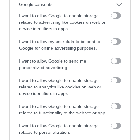
tulevaisuutta – vuoden
Google consents
2024
I want to allow Google to enable storage
related to advertising like cookies on web or
vastuullisuustuloksemme
device identifiers in apps.
julkaistu
I want to allow my user data to be sent to
Google for online advertising purposes.
Isolta tukee nykyisen ja tulevan
yritysvastuullisuuteen liittyvän lainsäädännön
I want to allow Google to send me
personalized advertising.
noudattamista. Lue Isoltan vuoden 2024
vastuullisuustulos.
I want to allow Google to enable storage
related to analytics like cookies on web or
device identifiers in apps.
I want to allow Google to enable storage
related to functionality of the website or app.
I want to allow Google to enable storage
related to personalization.