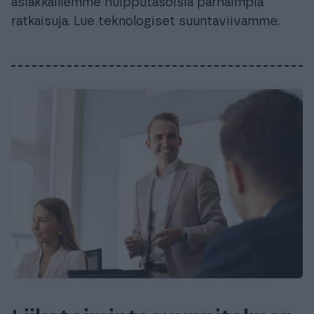
asiakkaillemme huipputasoisia parhaimpia
ratkaisuja. Lue teknologiset suuntaviivamme.