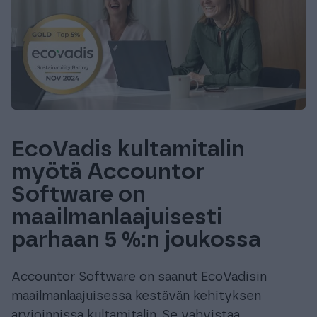
EcoVadis kultamitalin
myötä Accountor
Software on
maailmanlaajuisesti
parhaan 5 %:n joukossa
Accountor Software on saanut EcoVadisin
maailmanlaajuisessa kestävän kehityksen
arvioinnissa kultamitalin. Se vahvistaa