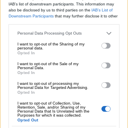
Seuraamme aktiivisesti lakiuudistuksia, muita
IAB’s list of downstream participants. This information may
säännösmuutoksia sekä alan parhaita käytäntöjä.
also be disclosed by us to third parties on the
IAB’s List of
Downstream Participants
that may further disclose it to other
third parties.
Please note that this website/app uses one or more Google
Personal Data Processing Opt Outs
services and may gather and store information including but
not limited to your visit or usage behaviour. You may click to
I want to opt-out of the Sharing of my
personal data.
grant or deny consent to Google and its third-party tags to
Opted In
use your data for below specified purposes in below Google
consent section.
I want to opt-out of the Sale of my
Personal Data.
Opted In
I want to opt-out of processing my
Personal Data for Targeted Advertising.
Opted In
I want to opt-out of Collection, Use,
Retention, Sale, and/or Sharing of my
Personal Data that Is Unrelated with the
Yhdessä kohti
Purposes for which it was collected.
Opted Out
vastuullisempaa