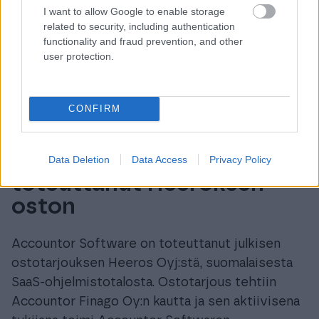
I want to allow Google to enable storage
related to security, including authentication
functionality and fraud prevention, and other
user protection.
CONFIRM
Accountor Software on
Data Deletion
Data Access
Privacy Policy
toteuttanut Heeroksen
oston
Accountor Software on toteuttanut julkisen
ostotarjouksen Heeros Oyj:stä, suomalaisesta
SaaS-ohjelmistotalosta. Ostotarjous tehtiin
Accountor Finago Oy:n kautta ja sen aktiivisena