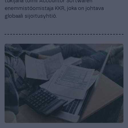
tukijana toimi Accountor Softwaren
enemmistöomistaja KKR, joka on johtava
globaali sijoitusyhtiö.