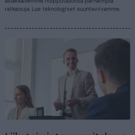
asiakkaillemme huipputasoisia parhaimpia
ratkaisuja. Lue teknologiset suuntaviivamme.