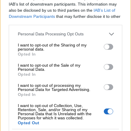
Seuraamme aktiivisesti lakiuudistuksia, muita
IAB’s list of downstream participants. This information may
säännösmuutoksia sekä alan parhaita käytäntöjä.
also be disclosed by us to third parties on the
IAB’s List of
Downstream Participants
that may further disclose it to other
third parties.
Please note that this website/app uses one or more Google
Personal Data Processing Opt Outs
services and may gather and store information including but
not limited to your visit or usage behaviour. You may click to
I want to opt-out of the Sharing of my
personal data.
grant or deny consent to Google and its third-party tags to
Opted In
use your data for below specified purposes in below Google
consent section.
I want to opt-out of the Sale of my
Personal Data.
Opted In
I want to opt-out of processing my
Personal Data for Targeted Advertising.
Opted In
I want to opt-out of Collection, Use,
Retention, Sale, and/or Sharing of my
Personal Data that Is Unrelated with the
Yhdessä kohti
Purposes for which it was collected.
Opted Out
vastuullisempaa