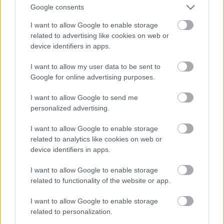
tulevaisuutta – vuoden
Google consents
2024
I want to allow Google to enable storage
related to advertising like cookies on web or
vastuullisuustuloksemme
device identifiers in apps.
julkaistu
I want to allow my user data to be sent to
Google for online advertising purposes.
Isolta tukee nykyisen ja tulevan
yritysvastuullisuuteen liittyvän lainsäädännön
I want to allow Google to send me
personalized advertising.
noudattamista. Lue Isoltan vuoden 2024
vastuullisuustulos.
I want to allow Google to enable storage
related to analytics like cookies on web or
device identifiers in apps.
I want to allow Google to enable storage
related to functionality of the website or app.
I want to allow Google to enable storage
related to personalization.