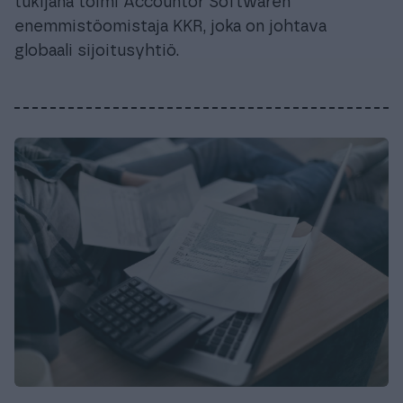
tukijana toimi Accountor Softwaren
enemmistöomistaja KKR, joka on johtava
globaali sijoitusyhtiö.