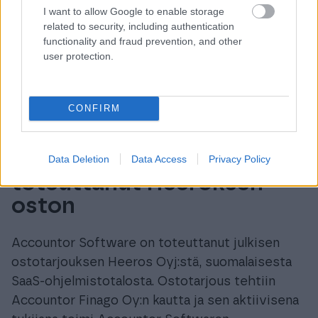
I want to allow Google to enable storage
related to security, including authentication
functionality and fraud prevention, and other
user protection.
CONFIRM
Accountor Software on
Data Deletion
Data Access
Privacy Policy
toteuttanut Heeroksen
oston
Accountor Software on toteuttanut julkisen
ostotarjouksen Heeros Oyj:stä, suomalaisesta
SaaS-ohjelmistotalosta. Ostotarjous tehtiin
Accountor Finago Oy:n kautta ja sen aktiivisena