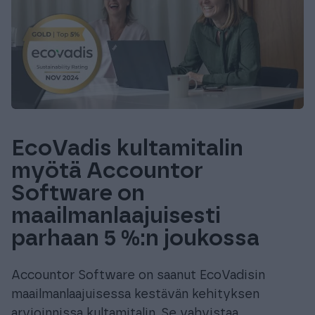
EcoVadis kultamitalin
myötä Accountor
Software on
maailmanlaajuisesti
parhaan 5 %:n joukossa
Accountor Software on saanut EcoVadisin
maailmanlaajuisessa kestävän kehityksen
arvioinnissa kultamitalin. Se vahvistaa