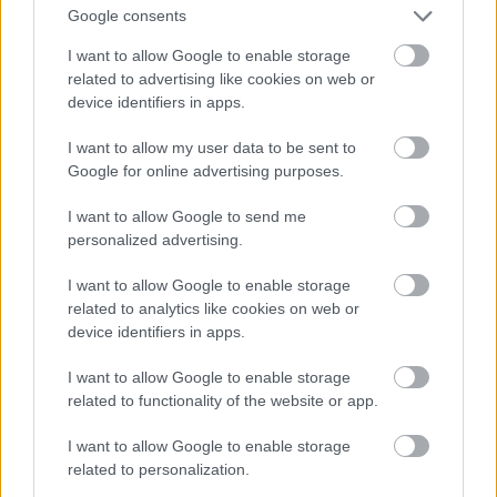
tulevaisuutta – vuoden
Google consents
2024
I want to allow Google to enable storage
related to advertising like cookies on web or
vastuullisuustuloksemme
device identifiers in apps.
julkaistu
I want to allow my user data to be sent to
Google for online advertising purposes.
Isolta tukee nykyisen ja tulevan
yritysvastuullisuuteen liittyvän lainsäädännön
I want to allow Google to send me
personalized advertising.
noudattamista. Lue Isoltan vuoden 2024
vastuullisuustulos.
I want to allow Google to enable storage
related to analytics like cookies on web or
device identifiers in apps.
I want to allow Google to enable storage
related to functionality of the website or app.
I want to allow Google to enable storage
related to personalization.