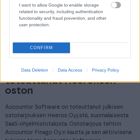
I want to allow Google to enable storage
related to security, including authentication
functionality and fraud prevention, and other
user protection.
CONFIRM
Accountor Software on
Data Deletion
Data Access
Privacy Policy
toteuttanut Heeroksen
oston
Accountor Software on toteuttanut julkisen
ostotarjouksen Heeros Oyj:stä, suomalaisesta
SaaS-ohjelmistotalosta. Ostotarjous tehtiin
Accountor Finago Oy:n kautta ja sen aktiivisena