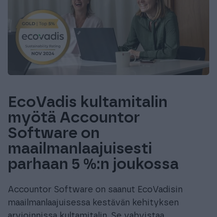
EcoVadis kultamitalin
myötä Accountor
Software on
maailmanlaajuisesti
parhaan 5 %:n joukossa
Accountor Software on saanut EcoVadisin
maailmanlaajuisessa kestävän kehityksen
arvioinnissa kultamitalin. Se vahvistaa