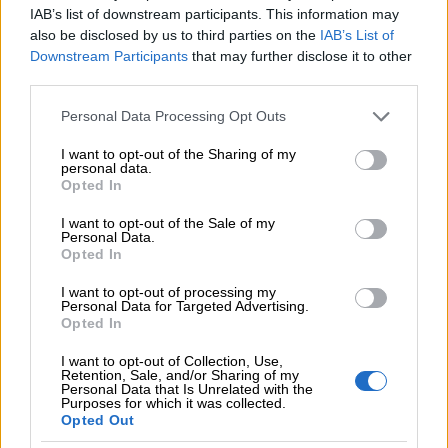
Seuraamme aktiivisesti lakiuudistuksia, muita
IAB’s list of downstream participants. This information may
säännösmuutoksia sekä alan parhaita käytäntöjä.
also be disclosed by us to third parties on the
IAB’s List of
Downstream Participants
that may further disclose it to other
third parties.
Please note that this website/app uses one or more Google
Personal Data Processing Opt Outs
services and may gather and store information including but
not limited to your visit or usage behaviour. You may click to
I want to opt-out of the Sharing of my
personal data.
grant or deny consent to Google and its third-party tags to
Opted In
use your data for below specified purposes in below Google
consent section.
I want to opt-out of the Sale of my
Personal Data.
Opted In
I want to opt-out of processing my
Personal Data for Targeted Advertising.
Opted In
I want to opt-out of Collection, Use,
Retention, Sale, and/or Sharing of my
Personal Data that Is Unrelated with the
Yhdessä kohti
Purposes for which it was collected.
Opted Out
vastuullisempaa