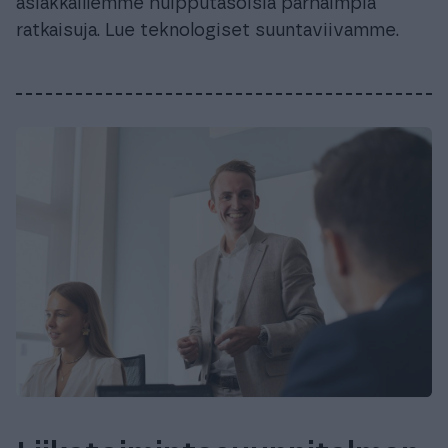
asiakkaillemme huipputasoisia parhaimpia
ratkaisuja. Lue teknologiset suuntaviivamme.