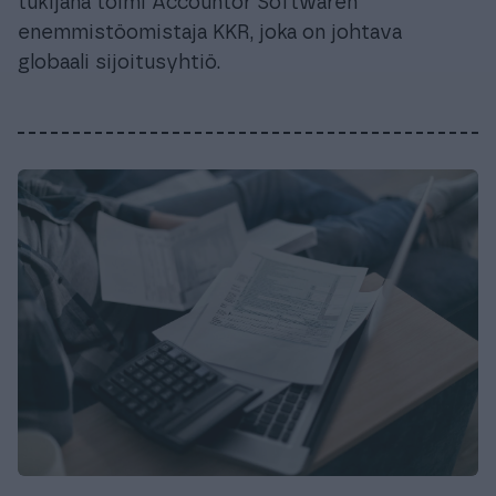
tukijana toimi Accountor Softwaren
enemmistöomistaja KKR, joka on johtava
globaali sijoitusyhtiö.