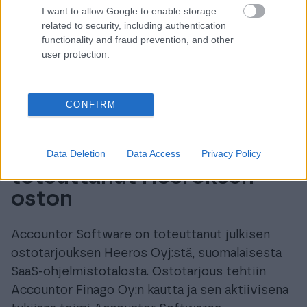
I want to allow Google to enable storage
related to security, including authentication
functionality and fraud prevention, and other
user protection.
CONFIRM
Accountor Software on
Data Deletion
Data Access
Privacy Policy
toteuttanut Heeroksen
oston
Accountor Software on toteuttanut julkisen
ostotarjouksen Heeros Oyj:stä, suomalaisesta
SaaS-ohjelmistotalosta. Ostotarjous tehtiin
Accountor Finago Oy:n kautta ja sen aktiivisena