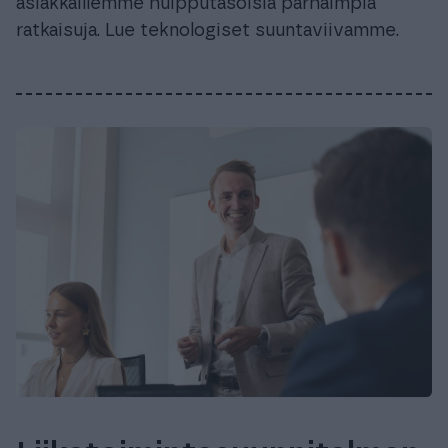
asiakkaillemme huipputasoisia parhaimpia
ratkaisuja. Lue teknologiset suuntaviivamme.