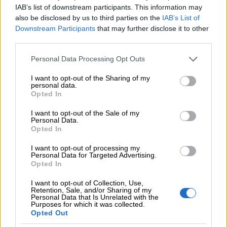
Seuraamme aktiivisesti lakiuudistuksia, muita
IAB’s list of downstream participants. This information may
säännösmuutoksia sekä alan parhaita käytäntöjä.
also be disclosed by us to third parties on the
IAB’s List of
Downstream Participants
that may further disclose it to other
third parties.
Please note that this website/app uses one or more Google
Personal Data Processing Opt Outs
services and may gather and store information including but
not limited to your visit or usage behaviour. You may click to
I want to opt-out of the Sharing of my
personal data.
grant or deny consent to Google and its third-party tags to
Opted In
use your data for below specified purposes in below Google
consent section.
I want to opt-out of the Sale of my
Personal Data.
Opted In
I want to opt-out of processing my
Personal Data for Targeted Advertising.
Opted In
I want to opt-out of Collection, Use,
Retention, Sale, and/or Sharing of my
Personal Data that Is Unrelated with the
Yhdessä kohti
Purposes for which it was collected.
Opted Out
vastuullisempaa