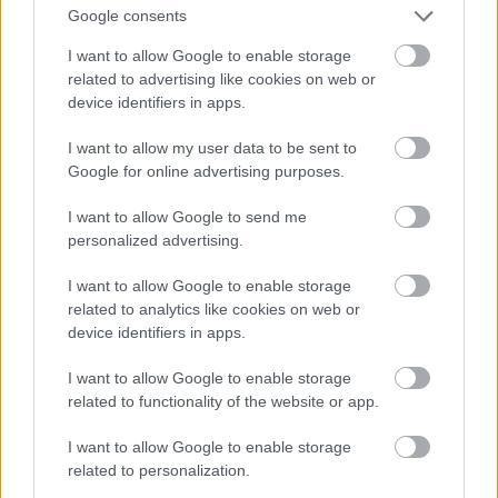
tulevaisuutta – vuoden
Google consents
2024
I want to allow Google to enable storage
related to advertising like cookies on web or
vastuullisuustuloksemme
device identifiers in apps.
julkaistu
I want to allow my user data to be sent to
Google for online advertising purposes.
Isolta tukee nykyisen ja tulevan
yritysvastuullisuuteen liittyvän lainsäädännön
I want to allow Google to send me
personalized advertising.
noudattamista. Lue Isoltan vuoden 2024
vastuullisuustulos.
I want to allow Google to enable storage
related to analytics like cookies on web or
device identifiers in apps.
I want to allow Google to enable storage
related to functionality of the website or app.
I want to allow Google to enable storage
related to personalization.