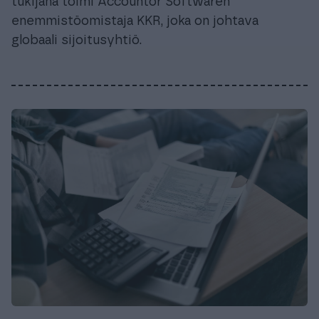
tukijana toimi Accountor Softwaren
enemmistöomistaja KKR, joka on johtava
globaali sijoitusyhtiö.