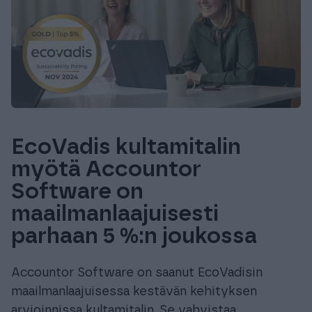
EcoVadis kultamitalin
myötä Accountor
Software on
maailmanlaajuisesti
parhaan 5 %:n joukossa
Accountor Software on saanut EcoVadisin
maailmanlaajuisessa kestävän kehityksen
arvioinnissa kultamitalin. Se vahvistaa